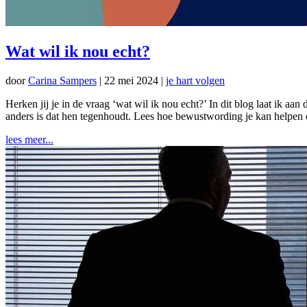
Wat wil ik nou echt?
door
Carina Sampers
|
22 mei 2024
|
je hart volgen
Herken jij je in de vraag ‘wat wil ik nou echt?’ In dit blog laat ik a
anders is dat hen tegenhoudt. Lees hoe bewustwording je kan helpen o
lees meer...