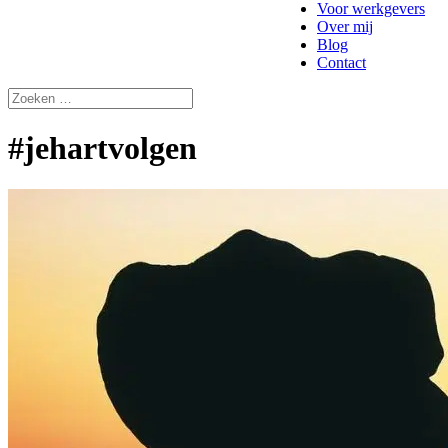
Voor werkgevers
Over mij
Blog
Contact
#jehartvolgen