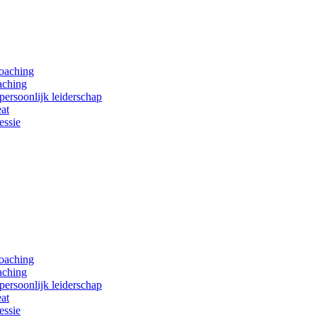
coaching
aching
persoonlijk leiderschap
at
essie
coaching
aching
persoonlijk leiderschap
at
essie