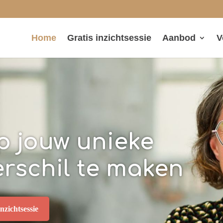
Home
Gratis inzichtsessie
Aanbod
V
op jouw unieke
erschil te maken
nzichtsessie