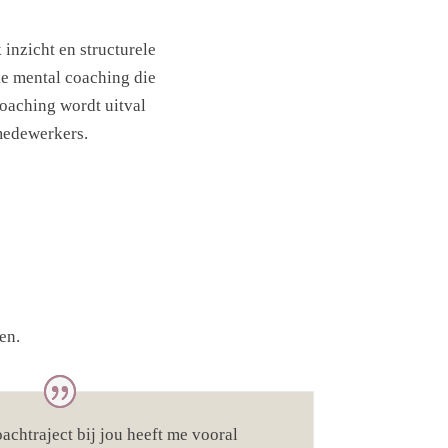
inzicht en structurele
ke mental coaching die
oaching wordt uitval
medewerkers.
en.
achtraject bij jou heeft me vooral