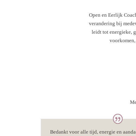
Open en Eerlijk Coach
verandering bij medew
leidt tot energieke
voorkomen, 
Me
Bedankt voor alle tijd, energie en aanda