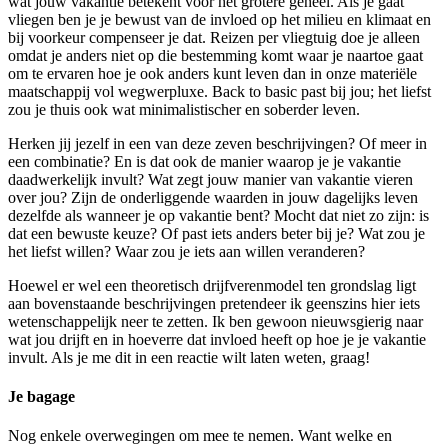
wat jouw vakantie betekent voor het grotere geheel. Als je gaat
vliegen ben je je bewust van de invloed op het milieu en klimaat en
bij voorkeur compenseer je dat. Reizen per vliegtuig doe je alleen
omdat je anders niet op die bestemming komt waar je naartoe gaat
om te ervaren hoe je ook anders kunt leven dan in onze materiële
maatschappij vol wegwerpluxe. Back to basic past bij jou; het liefst
zou je thuis ook wat minimalistischer en soberder leven.
Herken jij jezelf in een van deze zeven beschrijvingen? Of meer in
een combinatie? En is dat ook de manier waarop je je vakantie
daadwerkelijk invult? Wat zegt jouw manier van vakantie vieren
over jou? Zijn de onderliggende waarden in jouw dagelijks leven
dezelfde als wanneer je op vakantie bent? Mocht dat niet zo zijn: is
dat een bewuste keuze? Of past iets anders beter bij je? Wat zou je
het liefst willen? Waar zou je iets aan willen veranderen?
Hoewel er wel een theoretisch drijfverenmodel ten grondslag ligt
aan bovenstaande beschrijvingen pretendeer ik geenszins hier iets
wetenschappelijk neer te zetten. Ik ben gewoon nieuwsgierig naar
wat jou drijft en in hoeverre dat invloed heeft op hoe je je vakantie
invult. Als je me dit in een reactie wilt laten weten, graag!
Je bagage
Nog enkele overwegingen om mee te nemen. Want welke en