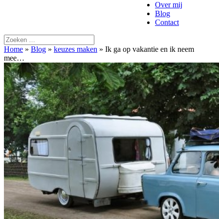
Over mij
Blog
Contact
Home
»
Blog
»
keuzes maken
»
Ik ga op vakantie en ik neem
mee…