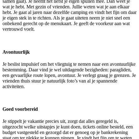
samen gaat). Je neemt het liefst je eigen spullen mee. Dan weet je
wat je hebt. Met gezin of vrienden. Jullie weten wat je aan elkaar
hebt. Je gaat al jaren naar dezelfde camping en vindt het fijn om daar
je eigen stek in te richten. Als je gaat uiteten neem je niet snel een
onbekend gerecht op de menukaart. Je geeft de voorkeur aan wat
vertrouwd voelt.
Avontuurlijk
Je beslist impulsief om het vliegtuig te nemen naar een avontuurlijke
bestemming. Daar vind je wel uitdagende bezigheden: paragliden,
een gevaarlijke route lopen, avontuur. Je verlegt graag je grenzen. Je
vrienden thuis stuur je natuurlijk foto’s van al je spannende
activiteiten.
Goed voorbereid
Je stippelt je vakantie precies uit, zorgt dat alles geregeld is,
uitgezocht welke uitstapjes je kunt doen, tickets online besteld, een
budget vastgesteld en gezorgd dat er genoeg op je bankrekening
staat om ter plekke te kunnen pinnen. Je vindt het fijn om te weten