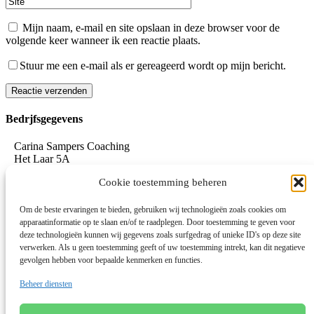
Mijn naam, e-mail en site opslaan in deze browser voor de
volgende keer wanneer ik een reactie plaats.
Stuur me een e-mail als er gereageerd wordt op mijn bericht.
Reactie verzenden
Alternative:
Bedrjfsgegevens
Carina Sampers Coaching
Het Laar 5A
5735 RC Aarle-Rixtel
Cookie toestemming beheren
06-155 32 342
mail@carinasampers.nl
www.carinasampers.nl
Om de beste ervaringen te bieden, gebruiken wij technologieën zoals cookies om
apparaatinformatie op te slaan en/of te raadplegen. Door toestemming te geven voor
BTW-id: NL001833928B47
deze technologieën kunnen wij gegevens zoals surfgedrag of unieke ID's op deze site
verwerken. Als u geen toestemming geeft of uw toestemming intrekt, kan dit negatieve
KvK: 72690895
gevolgen hebben voor bepaalde kenmerken en functies.
Algemene voorwaarden
Beheer diensten
Privacystatement
Privacybeleid OEEC