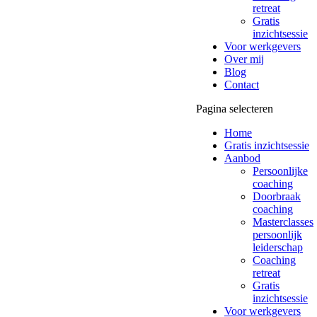
retreat
Gratis
inzichtsessie
Voor werkgevers
Over mij
Blog
Contact
Pagina selecteren
Home
Gratis inzichtsessie
Aanbod
Persoonlijke
coaching
Doorbraak
coaching
Masterclasses
persoonlijk
leiderschap
Coaching
retreat
Gratis
inzichtsessie
Voor werkgevers