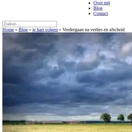
Over mij
Blog
Contact
Home
»
Blog
»
je hart volgen
»
Verdergaan na verlies en afscheid