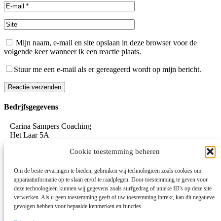
Mijn naam, e-mail en site opslaan in deze browser voor de
volgende keer wanneer ik een reactie plaats.
Stuur me een e-mail als er gereageerd wordt op mijn bericht.
Reactie verzenden
Alternative:
Bedrjfsgegevens
Carina Sampers Coaching
Het Laar 5A
5735 RC Aarle-Rixtel
Cookie toestemming beheren
06-155 32 342
mail@carinasampers.nl
www.carinasampers.nl
Om de beste ervaringen te bieden, gebruiken wij technologieën zoals cookies om
apparaatinformatie op te slaan en/of te raadplegen. Door toestemming te geven voor
BTW-id: NL001833928B47
deze technologieën kunnen wij gegevens zoals surfgedrag of unieke ID's op deze site
verwerken. Als u geen toestemming geeft of uw toestemming intrekt, kan dit negatieve
KvK: 72690895
gevolgen hebben voor bepaalde kenmerken en functies.
Algemene voorwaarden