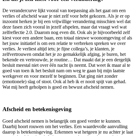
De verandercurve lijkt vooral van toepassing als het gaat om een
verlies of afscheid waar je niet zelf voor hebt gekozen. Als je er op
inzoomt herken je bij een vrijwillige verandering misschien wel dat
deze fasen zich vooral in jezelf afspelen, maar dat vraagt wel wat
zelfreflectie 2.0. Daarom nog even dit. Ook als je bijvoorbeeld zelf
kiest voor een andere baan, een totaal nieuwe woonomgeving of als
het jouw initiatief is om een relatie te verbreken spreken we over
verlies. Je verliest altijd iets; je fijne collega’s, je klanten, je
zelfvertrouwen omdat het je zo gemakkelijk afging, je buren, het
bekende en vertrouwde, je routine… Dat maakt dat je een dergelijk
besluit meestal niet over één nacht ijs neemt. Dat weet ik maar al te
goed van toen ik het besluit nam om weg te gaan bij mijn laatste
werkgever en voor mezelf te beginnen. Dat ging niet zonder
(emotionele) slag of stoot. Ook al heb ik er nooit spijt van gehad.
Wat mij heeft geholpen is goed en bewust afscheid nemen.
Afscheid en betekenisgeving
Goed afscheid nemen is belangrijk om goed verder te kunnen.
Daarbij hoort rouwen om het verlies. Een waardevolle aanvulling
daarop is betekenisgeving. Erkennen wat hetgeen je nu achter je laat