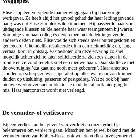
Weggepest
Elise is op een vervelende manier weggegaan bij haar vorige
werkgever. Ze heeft altijd het gevoel gehad dat haar leidinggevende
bang was dat Elise zijn plek wilde innemen. Hij passeerde haar voor
uitdagende klussen en kleineerde haar waar teamgenoten bij waren.
Sommige van haar collega’s deden mee met de leidinggevende,
anderen deden niets. Elise voelde zich steeds meer buitengesloten en
genegeerd. Uiteindelijk resulteerde dit in een ziekmelding en, lang
verhaal kort, in ontslag. Vastbesloten om deze ervaring zo snel
mogelijk achter zich te laten solliciteerde ze zich zes slagen in de
rondte en ze vond redelijk snel een nieuwe baan. Daar startte ze met
de overtuiging ’dat gaat me nooit meer gebeuren’. Haar antennes
stonden op scherp; ze was superalert op alles wat maar zou kunnen
duiden op uitsluiting, passeren of pestgedrag. Wat ze ook bij haar
nieuwe werkgever snel ontdekte. Je raadt het al; ook hier ging het
mis. Haar jaarcontract wordt niet verlengd.
De verander- of verliescurve
Bij een verlies kan het gevoel van verdriet en onzekerheid je
belemmeren om verder te gaan. Misschien ben je wel bekend met de
verandercurve van Kübler-Ross, ook wel de verliescurve genoemd.