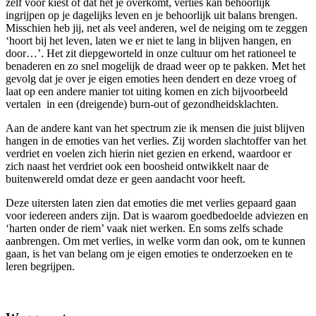
zelf voor kiest of dat het je overkomt, verlies kan behoorlijk
ingrijpen op je dagelijks leven en je behoorlijk uit balans brengen.
Misschien heb jij, net als veel anderen, wel de neiging om te zeggen
‘hoort bij het leven, laten we er niet te lang in blijven hangen, en
door…’. Het zit diepgeworteld in onze cultuur om het rationeel te
benaderen en zo snel mogelijk de draad weer op te pakken. Met het
gevolg dat je over je eigen emoties heen dendert en deze vroeg of
laat op een andere manier tot uiting komen en zich bijvoorbeeld
vertalen in een (dreigende) burn-out of gezondheidsklachten.
Aan de andere kant van het spectrum zie ik mensen die juist blijven
hangen in de emoties van het verlies. Zij worden slachtoffer van het
verdriet en voelen zich hierin niet gezien en erkend, waardoor er
zich naast het verdriet ook een boosheid ontwikkelt naar de
buitenwereld omdat deze er geen aandacht voor heeft.
Deze uitersten laten zien dat emoties die met verlies gepaard gaan
voor iedereen anders zijn. Dat is waarom goedbedoelde adviezen en
‘harten onder de riem’ vaak niet werken. En soms zelfs schade
aanbrengen. Om met verlies, in welke vorm dan ook, om te kunnen
gaan, is het van belang om je eigen emoties te onderzoeken en te
leren begrijpen.