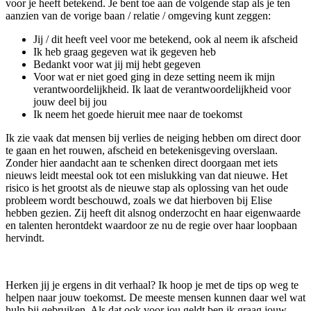
voor je heeft betekend. Je bent toe aan de volgende stap als je ten
aanzien van de vorige baan / relatie / omgeving kunt zeggen:
Jij / dit heeft veel voor me betekend, ook al neem ik afscheid
Ik heb graag gegeven wat ik gegeven heb
Bedankt voor wat jij mij hebt gegeven
Voor wat er niet goed ging in deze setting neem ik mijn
verantwoordelijkheid. Ik laat de verantwoordelijkheid voor
jouw deel bij jou
Ik neem het goede hieruit mee naar de toekomst
Ik zie vaak dat mensen bij verlies de neiging hebben om direct door
te gaan en het rouwen, afscheid en betekenisgeving overslaan.
Zonder hier aandacht aan te schenken direct doorgaan met iets
nieuws leidt meestal ook tot een mislukking van dat nieuwe. Het
risico is het grootst als de nieuwe stap als oplossing van het oude
probleem wordt beschouwd, zoals we dat hierboven bij Elise
hebben gezien. Zij heeft dit alsnog onderzocht en haar eigenwaarde
en talenten herontdekt waardoor ze nu de regie over haar loopbaan
hervindt.
Herken jij je ergens in dit verhaal? Ik hoop je met de tips op weg te
helpen naar jouw toekomst. De meeste mensen kunnen daar wel wat
hulp bij gebruiken. Als dat ook voor jou geldt ben ik graag jouw