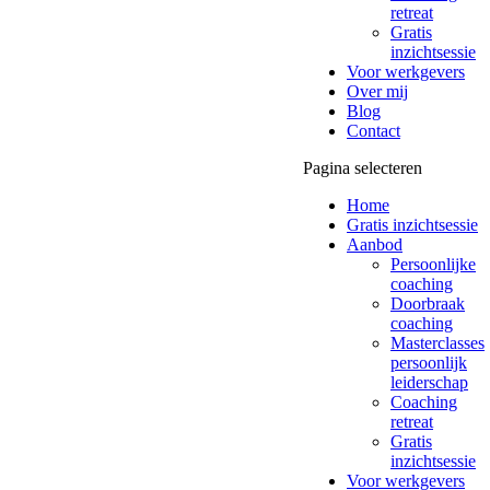
retreat
Gratis
inzichtsessie
Voor werkgevers
Over mij
Blog
Contact
Pagina selecteren
Home
Gratis inzichtsessie
Aanbod
Persoonlijke
coaching
Doorbraak
coaching
Masterclasses
persoonlijk
leiderschap
Coaching
retreat
Gratis
inzichtsessie
Voor werkgevers