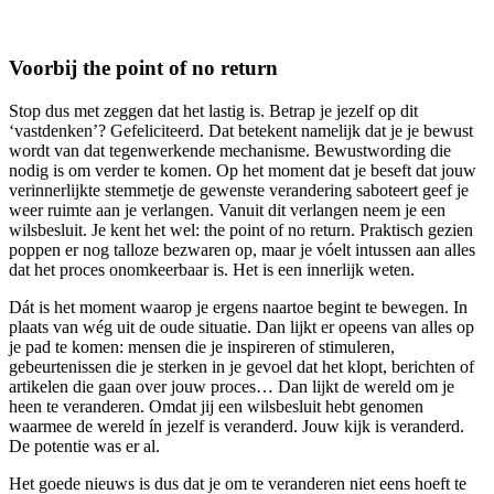
Voorbij the point of no return
Stop dus met zeggen dat het lastig is. Betrap je jezelf op dit
‘vastdenken’? Gefeliciteerd. Dat betekent namelijk dat je je bewust
wordt van dat tegenwerkende mechanisme. Bewustwording die
nodig is om verder te komen. Op het moment dat je beseft dat jouw
verinnerlijkte stemmetje de gewenste verandering saboteert geef je
weer ruimte aan je verlangen. Vanuit dit verlangen neem je een
wilsbesluit. Je kent het wel: the point of no return. Praktisch gezien
poppen er nog talloze bezwaren op, maar je vóelt intussen aan alles
dat het proces onomkeerbaar is. Het is een innerlijk weten.
Dát is het moment waarop je ergens naartoe begint te bewegen. In
plaats van wég uit de oude situatie. Dan lijkt er opeens van alles op
je pad te komen: mensen die je inspireren of stimuleren,
gebeurtenissen die je sterken in je gevoel dat het klopt, berichten of
artikelen die gaan over jouw proces… Dan lijkt de wereld om je
heen te veranderen. Omdat jij een wilsbesluit hebt genomen
waarmee de wereld ín jezelf is veranderd. Jouw kijk is veranderd.
De potentie was er al.
Het goede nieuws is dus dat je om te veranderen niet eens hoeft te