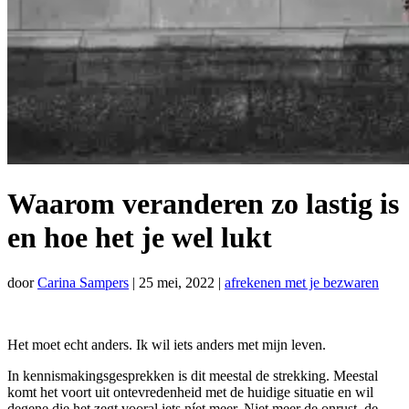
Waarom veranderen zo lastig is
en hoe het je wel lukt
door
Carina Sampers
|
25 mei, 2022
|
afrekenen met je bezwaren
Het moet echt anders. Ik wil iets anders met mijn leven.
In kennismakingsgesprekken is dit meestal de strekking. Meestal
komt het voort uit ontevredenheid met de huidige situatie en wil
degene die het zegt vooral iets níet meer. Niet meer de onrust, de