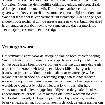
die innerlijke krachten zich aan. Meestal in de vorm van gedachten.
Oordelen. Noem het de innerlijke criticus, cynicus, saboteur, draak
of hoe je het ook noemen wilt. Door hem/haar/het een naam te
geven wordt het verinnerlijkte stemmetje gemakkelijker herkenbaar.
Want dat is wat het is, een verinnerlijkt stemmetje. Daar heb je geen
anderen voor nodig, al zijn de meeste mensen er wel bijzonder goed
in om anderen om zich heen te verzamelen die dat verinnerlijkte
stemmetje representeren en bevestigen.
Verborgen winst
Het stemmetje zorgt voor de afwijzing van de roep tot verandering.
Want niets doen levert vaak ook iets op. Je weet wat je hebt en alles
bij het oude laten brengt de verborgen winst met zich mee dat je niet
uit je comfortzone hoeft te stappen. Liever blijven hangen in die
baan waar je geen voldoening uit haalt maar waarmee je wel elke
maand dat salaris voor op je rekening krijgt dan te onderzoeken
waar en hoe jij op een zinvolle manier van waarde kunt zijn voor de
wereld. Je weet wat je hebt en niet wat je krijgt. Er zijn hele
volksstammen die liever opgesloten blijven in de gouden kooi van
zogenaamde zekerheid. Zelfs mensen die liever wachten tot voor
hen besloten wordt, die bijna hopen dat ze bij een reorganisatie hun
baan verliezen. En ja, voor sommigen is dat ook de enige manier om