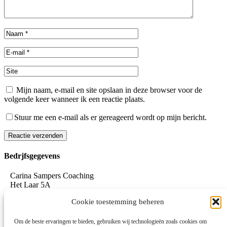
Mijn naam, e-mail en site opslaan in deze browser voor de
volgende keer wanneer ik een reactie plaats.
Stuur me een e-mail als er gereageerd wordt op mijn bericht.
Reactie verzenden
Alternative:
Bedrjfsgegevens
Carina Sampers Coaching
Het Laar 5A
5735 RC Aarle-Rixtel
Cookie toestemming beheren
06-155 32 342
mail@carinasampers.nl
www.carinasampers.nl
Om de beste ervaringen te bieden, gebruiken wij technologieën zoals cookies om