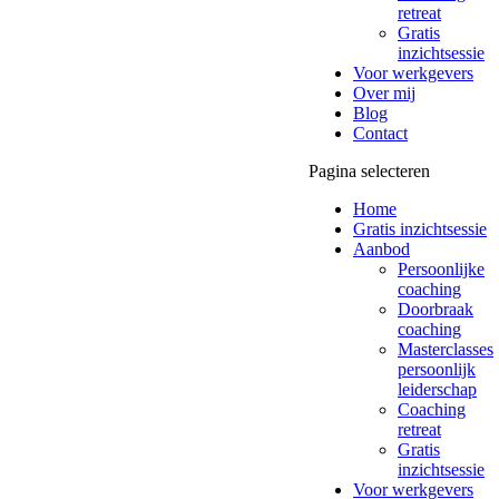
retreat
Gratis
inzichtsessie
Voor werkgevers
Over mij
Blog
Contact
Pagina selecteren
Home
Gratis inzichtsessie
Aanbod
Persoonlijke
coaching
Doorbraak
coaching
Masterclasses
persoonlijk
leiderschap
Coaching
retreat
Gratis
inzichtsessie
Voor werkgevers