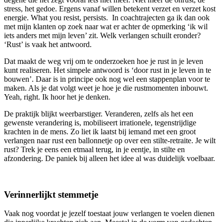
stress, het gedoe. Ergens vanaf willen betekent verzet en verzet kost
energie. What you resist, persists. In coachtrajecten ga ik dan ook
met mijn klanten op zoek naar wat er achter de opmerking ‘ik wil
iets anders met mijn leven’ zit. Welk verlangen schuilt eronder?
‘Rust’ is vaak het antwoord.
Dat maakt de weg vrij om te onderzoeken hoe je rust in je leven
kunt realiseren. Het simpele antwoord is ‘door rust in je leven in te
bouwen’. Daar is in principe ook nog wel een stappenplan voor te
maken. Als je dat volgt weet je hoe je die rustmomenten inbouwt.
Yeah, right. Ik hoor het je denken.
De praktijk blijkt weerbarstiger. Veranderen, zelfs als het een
gewenste verandering is, mobiliseert irrationele, tegenstrijdige
krachten in de mens. Zo liet ik laatst bij iemand met een groot
verlangen naar rust een ballonnetje op over een stilte-retraite. Je wilt
rust? Trek je eens een etmaal terug, in je eentje, in stilte en
afzondering. De paniek bij alleen het idee al was duidelijk voelbaar.
Verinnerlijkt stemmetje
Vaak nog voordat je jezelf toestaat jouw verlangen te voelen dienen