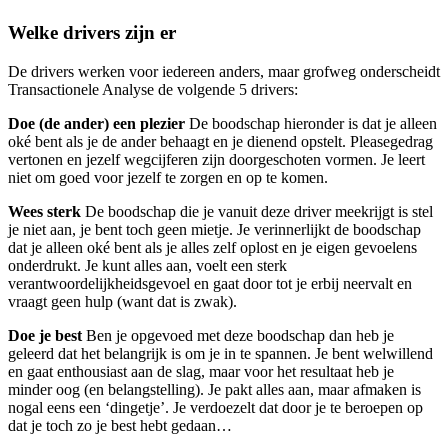
Welke drivers zijn er
De drivers werken voor iedereen anders, maar grofweg onderscheidt
Transactionele Analyse de volgende 5 drivers:
Doe (de ander) een plezier
De boodschap hieronder is dat je alleen
oké bent als je de ander behaagt en je dienend opstelt. Pleasegedrag
vertonen en jezelf wegcijferen zijn doorgeschoten vormen. Je leert
niet om goed voor jezelf te zorgen en op te komen.
Wees sterk
De boodschap die je vanuit deze driver meekrijgt is stel
je niet aan, je bent toch geen mietje. Je verinnerlijkt de boodschap
dat je alleen oké bent als je alles zelf oplost en je eigen gevoelens
onderdrukt. Je kunt alles aan, voelt een sterk
verantwoordelijkheidsgevoel en gaat door tot je erbij neervalt en
vraagt geen hulp (want dat is zwak).
Doe je best
Ben je opgevoed met deze boodschap dan heb je
geleerd dat het belangrijk is om je in te spannen. Je bent welwillend
en gaat enthousiast aan de slag, maar voor het resultaat heb je
minder oog (en belangstelling). Je pakt alles aan, maar afmaken is
nogal eens een ‘dingetje’. Je verdoezelt dat door je te beroepen op
dat je toch zo je best hebt gedaan…