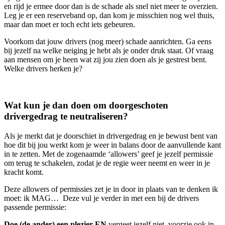
en rijd je ermee door dan is de schade als snel niet meer te overzien.
Leg je er een reserveband op, dan kom je misschien nog wel thuis,
maar dan moet er toch echt iets gebeuren.
Voorkom dat jouw drivers (nog meer) schade aanrichten. Ga eens
bij jezelf na welke neiging je hebt als je onder druk staat. Of vraag
aan mensen om je heen wat zij jou zien doen als je gestrest bent.
Welke drivers herken je?
Wat kun je dan doen om doorgeschoten
drivergedrag te neutraliseren?
Als je merkt dat je doorschiet in drivergedrag en je bewust bent van
hoe dit bij jou werkt kom je weer in balans door de aanvullende kant
in te zetten. Met de zogenaamde ‘allowers’ geef je jezelf permissie
om terug te schakelen, zodat je de regie weer neemt en weer in je
kracht komt.
Deze allowers of permissies zet je in door in plaats van te denken ik
moet: ik MAG… Deze vul je verder in met een bij de drivers
passende permissie:
Doe (de ander) een plezier EN
vergeet jezelf niet, voorzie ook in