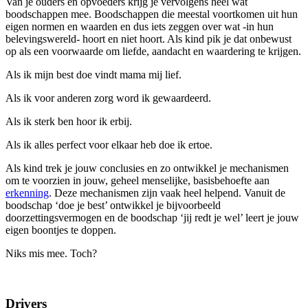
Van je ouders en opvoeders krijg je vervolgens heel wat
boodschappen mee. Boodschappen die meestal voortkomen uit hun
eigen normen en waarden en dus iets zeggen over wat -in hun
belevingswereld- hoort en niet hoort. Als kind pik je dat onbewust
op als een voorwaarde om liefde, aandacht en waardering te krijgen.
Als ik mijn best doe vindt mama mij lief.
Als ik voor anderen zorg word ik gewaardeerd.
Als ik sterk ben hoor ik erbij.
Als ik alles perfect voor elkaar heb doe ik ertoe.
Als kind trek je jouw conclusies en zo ontwikkel je mechanismen
om te voorzien in jouw, geheel menselijke, basisbehoefte aan
erkenning
. Deze mechanismen zijn vaak heel helpend. Vanuit de
boodschap ‘doe je best’ ontwikkel je bijvoorbeeld
doorzettingsvermogen en de boodschap ‘jij redt je wel’ leert je jouw
eigen boontjes te doppen.
Niks mis mee. Toch?
Drivers