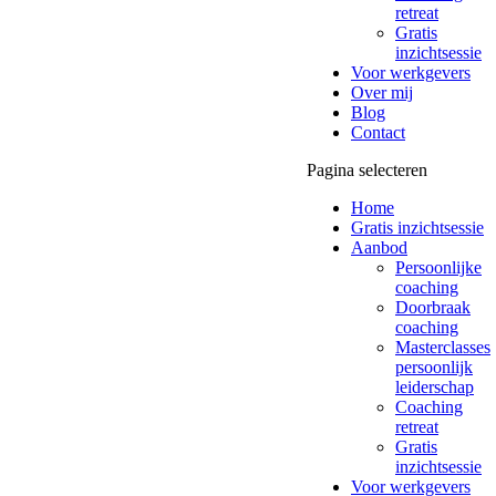
retreat
Gratis
inzichtsessie
Voor werkgevers
Over mij
Blog
Contact
Pagina selecteren
Home
Gratis inzichtsessie
Aanbod
Persoonlijke
coaching
Doorbraak
coaching
Masterclasses
persoonlijk
leiderschap
Coaching
retreat
Gratis
inzichtsessie
Voor werkgevers