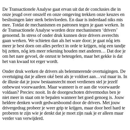
De Transactionele Analyse gaat ervan uit dat de conclusies die in
onze jeugd over onszelf en onze omgeving trekken onze keuzes en
beslissingen later sterk beïnvloeden. En daar is inderdaad niks mis
mee. Totdat de mechanismen en patronen tegen je gaan werken. In
de Transactionele Analyse worden deze mechanismen ‘drivers’
genoemd. In stress of onder druk kunnen deze drivers averechts
gaan werken. We schieten dan als het ware door; je gaat nóg iets
meer je best doen om alles perfect in orde te krijgen, nóg een tandje
bij zetten, nóg iets meer rekening houden met anderen… Dat doe je
om het nare gevoel, de onrust te beteugelen, maar het gekke is dat
het van kwaad tot erger wordt.
Onder druk werken de drivers als belemmerende overtuigingen. De
overtuiging dat je alleen oké bent als je voldoet aan…vul maar in. In
de illusie dat je jouw bestaansrecht moet verdienen stel je jezelf
onbewust voorwaarden. Maar wanneer is er aan die voorwaarde
voldaan? Precies: nooit. In de doorgeschoten drivermodus ben je
niet meer in staat om te bepalen wanneer het goed genoeg is. Jouw
heldere denken wordt gedwarsboomd door de drivers. Met jouw
drivergedrag probeer je weer grip te krijgen, maar door heel hard te
proberen te zijn wie je denkt dat je moet zijn raak je er alleen maar
verder van verwijderd.