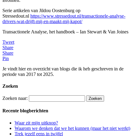
Bronnen:
Serie artikelen van Jildou Oostenburg op
Stressedout.nl
https://www.stressedout.nl/transactionele-analyse-
drivers-wat-drijft-mij-en-maakt-mij-kapot/
Transactionele Analyse, het handboek – Ian Stewart & Van Joines
Tweet
Share
Share
Pin
Je vindt hier en overzicht van blogs die ik heb geschreven in de
periode van 2017 tot 2025.
Zoeken
Zoeken naar:
Recente blogberichten
Waar zit mijn uitknop?
Waarom we denken dat we het kunnen (maar het niet werkt)
Trek jezelf eens in twijfel