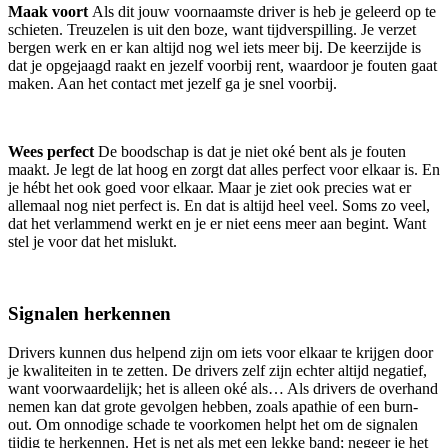
Maak voort
Als dit jouw voornaamste driver is heb je geleerd op te
schieten. Treuzelen is uit den boze, want tijdverspilling. Je verzet
bergen werk en er kan altijd nog wel iets meer bij. De keerzijde is
dat je opgejaagd raakt en jezelf voorbij rent, waardoor je fouten gaat
maken. Aan het contact met jezelf ga je snel voorbij.
Wees perfect
De boodschap is dat je niet oké bent als je fouten
maakt. Je legt de lat hoog en zorgt dat alles perfect voor elkaar is. En
je hébt het ook goed voor elkaar. Maar je ziet ook precies wat er
allemaal nog niet perfect is. En dat is altijd heel veel. Soms zo veel,
dat het verlammend werkt en je er niet eens meer aan begint. Want
stel je voor dat het mislukt.
Signalen herkennen
Drivers kunnen dus helpend zijn om iets voor elkaar te krijgen door
je kwaliteiten in te zetten. De drivers zelf zijn echter altijd negatief,
want voorwaardelijk; het is alleen oké als… Als drivers de overhand
nemen kan dat grote gevolgen hebben, zoals apathie of een burn-
out. Om onnodige schade te voorkomen helpt het om de signalen
tijdig te herkennen. Het is net als met een lekke band; negeer je het