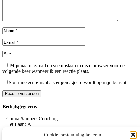
Mijn naam, e-mail en site opslaan in deze browser voor de
volgende keer wanneer ik een reactie plaats.
Stuur me een e-mail als er gereageerd wordt op mijn bericht.
Reactie verzenden
Alternative:
Bedrjfsgegevens
Carina Sampers Coaching
Het Laar 5A
5735 RC Aarle-Rixtel
Cookie toestemming beheren
06-155 32 342