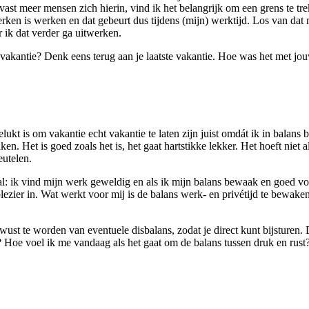
st meer mensen zich hierin, vind ik het belangrijk om een grens te tr
ken is werken en dat gebeurt dus tijdens (mijn) werktijd. Los van dat 
r ik dat verder ga uitwerken.
 je vakantie? Denk eens terug aan je laatste vakantie. Hoe was het met jo
elukt is om vakantie echt vakantie te laten zijn juist omdát ik in balan
en. Het is goed zoals het is, het gaat hartstikke lekker. Het hoeft niet
eutelen.
val: ik vind mijn werk geweldig en als ik mijn balans bewaak en goed v
ier in. Wat werkt voor mij is de balans werk- en privétijd te bewaken. Da
wust te worden van eventuele disbalans, zodat je direct kunt bijsturen.
e? Hoe voel ik me vandaag als het gaat om de balans tussen druk en rust