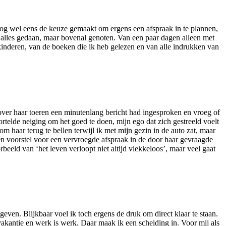
k nog wel eens de keuze gemaakt om ergens een afspraak in te plannen,
an alles gedaan, maar bovenal genoten. Van een paar dagen alleen met
kinderen, van de boeken die ik heb gelezen en van alle indrukken van
 over haar toeren een minutenlang bericht had ingesproken en vroeg of
telde neiging om het goed te doen, mijn ego dat zich gestreeld voelt
m haar terug te bellen terwijl ik met mijn gezin in de auto zat, maar
en voorstel voor een vervroegde afspraak in de door haar gevraagde
ld van ‘het leven verloopt niet altijd vlekkeloos’, maar veel gaat
geven. Blijkbaar voel ik toch ergens de druk om direct klaar te staan.
vakantie en werk is werk. Daar maak ik een scheiding in. Voor mij als