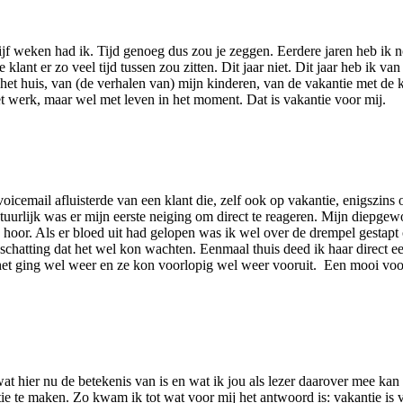
t vijf weken had ik. Tijd genoeg dus zou je zeggen. Eerdere jaren heb i
lant er zo veel tijd tussen zou zitten. Dit jaar niet. Dit jaar heb ik v
 het huis, van (de verhalen van) mijn kinderen, van de vakantie met de 
 werk, maar wel met leven in het moment. Dat is vakantie voor mij.
icemail afluisterde van een klant die, zelf ook op vakantie, enigszins
urlijk was er mijn eerste neiging om direct te reageren. Mijn diepgewor
hoor. Als er bloed uit had gelopen was ik wel over de drempel gestapt o
chatting dat het wel kon wachten. Eenmaal thuis deed ik haar direct e
t ging wel weer en ze kon voorlopig wel weer vooruit. Een mooi voorbee
at hier nu de betekenis van is en wat ik jou als lezer daarover mee kan 
ie te maken. Zo kwam ik tot wat voor mij het antwoord is: vakantie is 