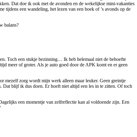
ekken. Dat doe ik ook met de avonden en de wekelijkse mini-vakanties
me tijdens een wandeling, het lezen van een boek of ’s avonds op de
uw balans?
s ben. Toch een stukje bezinning… Ik heb helemaal niet de behoefte
 altijd meer of groter. Als je auto goed door de APK komt en er geen
oor mezelf zorg wordt mijn werk alleen maar leuker. Geen greintje
t blijf ik dus doen. Er hoeft niet altijd een les in te zitten. Of toch
 Dagelijks een momentje van zelfreflectie kan al voldoende zijn. Een
?