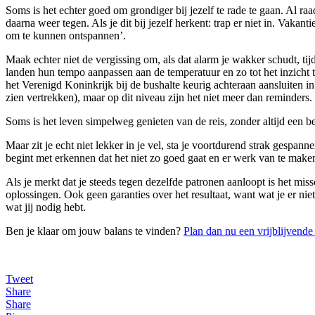
Soms is het echter goed om grondiger bij jezelf te rade te gaan. Al raa
daarna weer tegen. Als je dit bij jezelf herkent: trap er niet in. Vakan
om te kunnen ontspannen’.
Maak echter niet de vergissing om, als dat alarm je wakker schudt, tij
landen hun tempo aanpassen aan de temperatuur en zo tot het inzicht te
het Verenigd Koninkrijk bij de bushalte keurig achteraan aansluiten i
zien vertrekken), maar op dit niveau zijn het niet meer dan reminders.
Soms is het leven simpelweg genieten van de reis, zonder altijd een 
Maar zit je echt niet lekker in je vel, sta je voortdurend strak gespann
begint met erkennen dat het niet zo goed gaat en er werk van te make
Als je merkt dat je steeds tegen dezelfde patronen aanloopt is het miss
oplossingen. Ook geen garanties over het resultaat, want wat je er ni
wat jij nodig hebt.
Ben je klaar om jouw balans te vinden?
Plan dan nu een vrijblijvend
Tweet
Share
Share