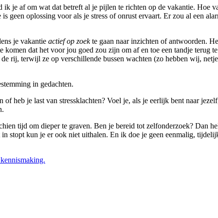
d ik je af om wat dat betreft al je pijlen te richten op de vakantie. Hoe
tie is geen oplossing voor als je stress of onrust ervaart. Er zou al een 
dens je vakantie
actief op zoek
te gaan naar inzichten of antwoorden. Het
 komen dat het voor jou goed zou zijn om af en toe een tandje terug te sc
n de rij, terwijl ze op verschillende bussen wachten (zo hebben wij, ne
bestemming in gedachten.
en of heb je last van stressklachten? Voel je, als je eerlijk bent naar je
n.
chien tijd om dieper te graven. Ben je bereid tot zelfonderzoek? Dan hel
et in stopt kun je er ook niet uithalen. En ik doe je geen eenmalig, ti
e kennismaking.