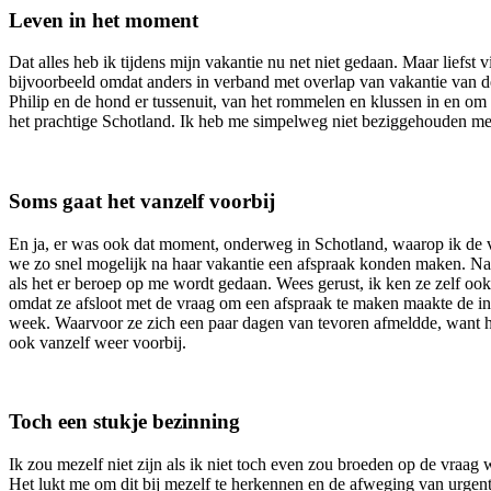
Leven in het moment
Dat alles heb ik tijdens mijn vakantie nu net niet gedaan. Maar liefs
bijvoorbeeld omdat anders in verband met overlap van vakantie van de k
Philip en de hond er tussenuit, van het rommelen en klussen in en om
het prachtige Schotland. Ik heb me simpelweg niet beziggehouden met
Soms gaat het vanzelf voorbij
En ja, er was ook dat moment, onderweg in Schotland, waarop ik de vo
we zo snel mogelijk na haar vakantie een afspraak konden maken. Natu
als het er beroep op me wordt gedaan. Wees gerust, ik ken ze zelf ook 
omdat ze afsloot met de vraag om een afspraak te maken maakte de ins
week. Waarvoor ze zich een paar dagen van tevoren afmeldde, want he
ook vanzelf weer voorbij.
Toch een stukje bezinning
Ik zou mezelf niet zijn als ik niet toch even zou broeden op de vraag w
Het lukt me om dit bij mezelf te herkennen en de afweging van urgent