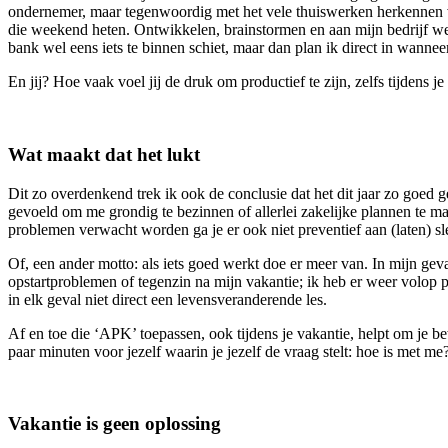
ondernemer, maar tegenwoordig met het vele thuiswerken herkennen va
die weekend heten. Ontwikkelen, brainstormen en aan mijn bedrijf wer
bank wel eens iets te binnen schiet, maar dan plan ik direct in wannee
En jij? Hoe vaak voel jij de druk om productief te zijn, zelfs tijdens
Wat maakt dat het lukt
Dit zo overdenkend trek ik ook de conclusie dat het dit jaar zo goed g
gevoeld om me grondig te bezinnen of allerlei zakelijke plannen te mak
problemen verwacht worden ga je er ook niet preventief aan (laten) sl
Of, een ander motto: als iets goed werkt doe er meer van. In mijn ge
opstartproblemen of tegenzin na mijn vakantie; ik heb er weer volop plez
in elk geval niet direct een levensveranderende les.
Af en toe die ‘APK’ toepassen, ook tijdens je vakantie, helpt om je be
paar minuten voor jezelf waarin je jezelf de vraag stelt: hoe is met m
Vakantie is geen oplossing