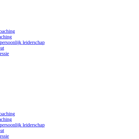
coaching
aching
persoonlijk leiderschap
at
essie
coaching
aching
persoonlijk leiderschap
at
essie