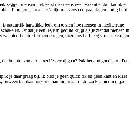
 vaak zeggen mensen niet: eerst maar eens even vakantie, dan kan ik er
alarmbel af mogen gaan als je ‘altijd minstens een paar dagen nodig hebt
 is natuurlijk hartstikke leuk om te zien hoe mensen in mediterrane
hakelen. Of dat je een lesje in geduld krijgt als je ziet dat mensen in
tjes wachtend in de stromende regen, onze bus half leeg voor onze ogen
zelf, dat het niet zomaar vanzelf voorbij gaat? Pak het dan goed aan. Dat
p ik je daar graag bij. Ik bied je geen quick-fix en geen kant en klare
jdelijk, onweerstaanbaar nazomeraanbod, maar onderzoek samen met jou