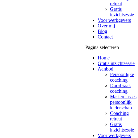
retreat
Gratis
inzichtsessie
Voor werkgevers
Over mij
Blog
Contact
Pagina selecteren
Home
Gratis inzichtsessie
Aanbod
Persoonlijke
coaching
Doorbraak
coaching
Masterclasses
persoonlijk
leiderschap
Coaching
retreat
Gratis
inzichtsessie
Voor werkgevers