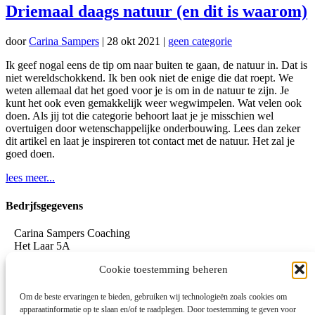
Driemaal daags natuur (en dit is waarom)
door
Carina Sampers
|
28 okt 2021
|
geen categorie
Ik geef nogal eens de tip om naar buiten te gaan, de natuur in. Dat is
niet wereldschokkend. Ik ben ook niet de enige die dat roept. We
weten allemaal dat het goed voor je is om in de natuur te zijn. Je
kunt het ook even gemakkelijk weer wegwimpelen. Wat velen ook
doen. Als jij tot die categorie behoort laat je je misschien wel
overtuigen door wetenschappelijke onderbouwing. Lees dan zeker
dit artikel en laat je inspireren tot contact met de natuur. Het zal je
goed doen.
lees meer...
Bedrjfsgegevens
Carina Sampers Coaching
Het Laar 5A
5735 RC Aarle-Rixtel
Cookie toestemming beheren
06-155 32 342
mail@carinasampers.nl
www.carinasampers.nl
Om de beste ervaringen te bieden, gebruiken wij technologieën zoals cookies om
apparaatinformatie op te slaan en/of te raadplegen. Door toestemming te geven voor