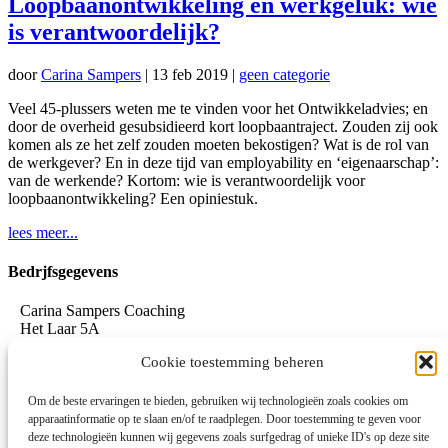
Loopbaanontwikkeling en werkgeluk: wie
is verantwoordelijk?
door
Carina Sampers
|
13 feb 2019
|
geen categorie
Veel 45-plussers weten me te vinden voor het Ontwikkeladvies; en
door de overheid gesubsidieerd kort loopbaantraject. Zouden zij ook
komen als ze het zelf zouden moeten bekostigen? Wat is de rol van
de werkgever? En in deze tijd van employability en ‘eigenaarschap’:
van de werkende? Kortom: wie is verantwoordelijk voor
loopbaanontwikkeling? Een opiniestuk.
lees meer...
Bedrjfsgegevens
Carina Sampers Coaching
Het Laar 5A
5735 RC Aarle-Rixtel
Cookie toestemming beheren
06-155 32 342
mail@carinasampers.nl
www.carinasampers.nl
Om de beste ervaringen te bieden, gebruiken wij technologieën zoals cookies om
apparaatinformatie op te slaan en/of te raadplegen. Door toestemming te geven voor
BTW-id: NL001833928B47
deze technologieën kunnen wij gegevens zoals surfgedrag of unieke ID's op deze site