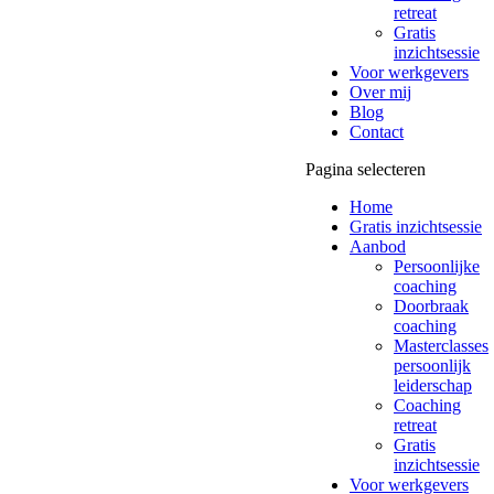
retreat
Gratis
inzichtsessie
Voor werkgevers
Over mij
Blog
Contact
Pagina selecteren
Home
Gratis inzichtsessie
Aanbod
Persoonlijke
coaching
Doorbraak
coaching
Masterclasses
persoonlijk
leiderschap
Coaching
retreat
Gratis
inzichtsessie
Voor werkgevers