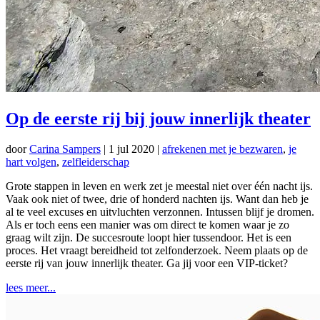
Op de eerste rij bij jouw innerlijk theater
door
Carina Sampers
|
1 jul 2020
|
afrekenen met je bezwaren
,
je
hart volgen
,
zelfleiderschap
Grote stappen in leven en werk zet je meestal niet over één nacht ijs.
Vaak ook niet of twee, drie of honderd nachten ijs. Want dan heb je
al te veel excuses en uitvluchten verzonnen. Intussen blijf je dromen.
Als er toch eens een manier was om direct te komen waar je zo
graag wilt zijn. De succesroute loopt hier tussendoor. Het is een
proces. Het vraagt bereidheid tot zelfonderzoek. Neem plaats op de
eerste rij van jouw innerlijk theater. Ga jij voor een VIP-ticket?
lees meer...