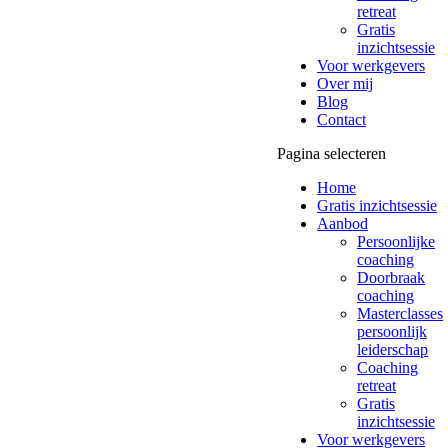
retreat
Gratis
inzichtsessie
Voor werkgevers
Over mij
Blog
Contact
Pagina selecteren
Home
Gratis inzichtsessie
Aanbod
Persoonlijke
coaching
Doorbraak
coaching
Masterclasses
persoonlijk
leiderschap
Coaching
retreat
Gratis
inzichtsessie
Voor werkgevers