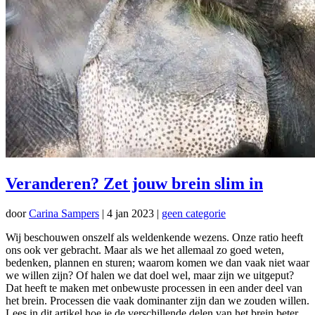
Veranderen? Zet jouw brein slim in
door
Carina Sampers
|
4 jan 2023
|
geen categorie
Wij beschouwen onszelf als weldenkende wezens. Onze ratio heeft
ons ook ver gebracht. Maar als we het allemaal zo goed weten,
bedenken, plannen en sturen; waarom komen we dan vaak niet waar
we willen zijn? Of halen we dat doel wel, maar zijn we uitgeput?
Dat heeft te maken met onbewuste processen in een ander deel van
het brein. Processen die vaak dominanter zijn dan we zouden willen.
Lees in dit artikel hoe je de verschillende delen van het brein beter