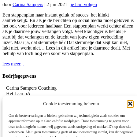
door
Carina Sampers
|
2 jun 2021
|
je hart volgen
Een stappenplan naar instant geluk of succes, het klinkt
aantrekkelijk. En als je de berichten op social media moet geloven is
het ook voor iedereen haalbaar. Een stappenplan werkt echter alleen
als je daarmee jouw verlangen volgt. Veel krachtiger is het als je
start bij dat verlangen en de kracht van jouw eigen verbeelding
inzet. Maar ja, dat stemmetje hè? Dat stemmetje dat zegt kan niet,
lukt niet, werkt niet… Lees in dit artikel hoe je daarmee dealt. Met
behulp van toch nog een soort van stappenplan.
lees meer...
Bedrjfsgegevens
Carina Sampers Coaching
Het Laar 5A
5735 RC Aarle-Rixtel
Cookie toestemming beheren
06-155 32 342
mail@carinasampers.nl
www.carinasampers.nl
Om de beste ervaringen te bieden, gebruiken wij technologieën zoals cookies om
apparaatinformatie op te slaan en/of te raadplegen. Door toestemming te geven voor
BTW-id: NL001833928B47
deze technologieën kunnen wij gegevens zoals surfgedrag of unieke ID's op deze site
verwerken. Als u geen toestemming geeft of uw toestemming intrekt, kan dit negatieve
KvK: 72690895