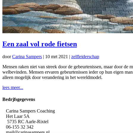
Een zaal vol rode fietsen
door
Carina Sampers
|
10 mrt 2021
|
zelfleiderschap
Mensen raken niet van streek door de gebeurtenissen, maar door de ma
welbevinden. Mensen ervaren gebeurtenissen ieder op hun eigen manie
alleen mogelijk door verandering in het wereldmodel.
lees meer...
Bedrjfsgegevens
Carina Sampers Coaching
Het Laar 5A
5735 RC Aarle-Rixtel
06-155 32 342
mail@carinasampers.nl