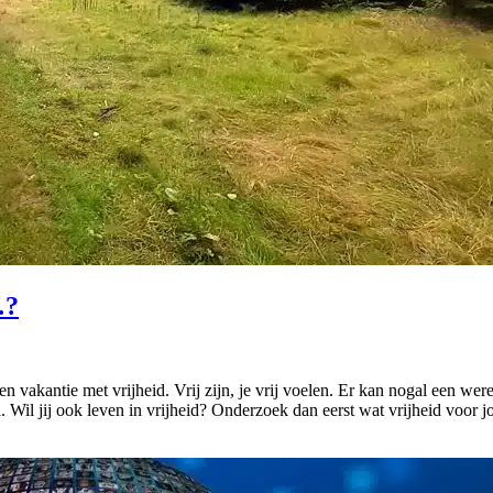
…?
antie met vrijheid. Vrij zijn, je vrij voelen. Er kan nogal een wereld v
heid. Wil jij ook leven in vrijheid? Onderzoek dan eerst wat vrijheid v