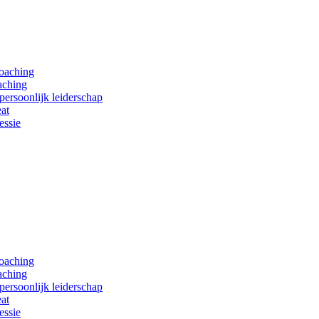
coaching
aching
persoonlijk leiderschap
at
essie
coaching
aching
persoonlijk leiderschap
at
essie