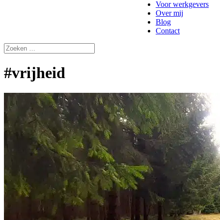
Voor werkgevers
Over mij
Blog
Contact
#vrijheid