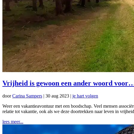
Vrijheid is gewoon een ander woord voor
door
Carina Sampers
|
30 aug 2023
|
je hart volgen
Weer een vakantieavontuur met een boodschap. Veel mensen associëren vak
relatie tot vakantie, ook als we deze doortrekken naar leven in vrij
lees meer...