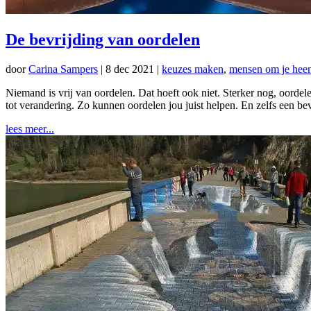
De bevrijding van oordelen
door
Carina Sampers
|
8 dec 2021
|
keuzes maken
,
mensen om je hee
Niemand is vrij van oordelen. Dat hoeft ook niet. Sterker nog, oordele
tot verandering. Zo kunnen oordelen jou juist helpen. En zelfs een bevr
lees meer...