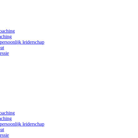
coaching
aching
persoonlijk leiderschap
at
essie
coaching
aching
persoonlijk leiderschap
at
essie