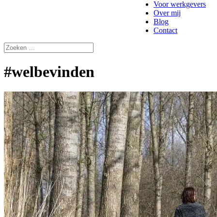
Voor werkgevers
Over mij
Blog
Contact
#welbevinden