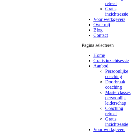
retreat
Gratis
inzichtsessie
Voor werkgevers
Over mij
Blog
Contact
Pagina selecteren
Home
Gratis inzichtsessie
Aanbod
Persoonlijke
coaching
Doorbraak
coaching
Masterclasses
persoonlijk
leiderschap
Coaching
retreat
Gratis
inzichtsessie
Voor werkgevers