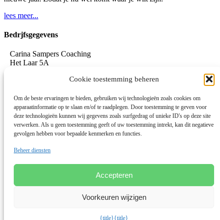
lees meer...
Bedrjfsgegevens
Carina Sampers Coaching
Het Laar 5A
5735 RC Aarle-Rixtel
Cookie toestemming beheren
06-155 32 342
mail@carinasampers.nl
www.carinasampers.nl
Om de beste ervaringen te bieden, gebruiken wij technologieën zoals cookies om
apparaatinformatie op te slaan en/of te raadplegen. Door toestemming te geven voor
BTW-id: NL001833928B47
deze technologieën kunnen wij gegevens zoals surfgedrag of unieke ID's op deze site
verwerken. Als u geen toestemming geeft of uw toestemming intrekt, kan dit negatieve
KvK: 72690895
gevolgen hebben voor bepaalde kenmerken en functies.
Algemene voorwaarden
Beheer diensten
Privacystatement
Privacybeleid OEEC
Cookies
Accepteren
Disclaimer
Voorkeuren wijzigen
Linkedin
© 2026 Deze website draait op het websitesysteem
Bloom
{title}
{title}