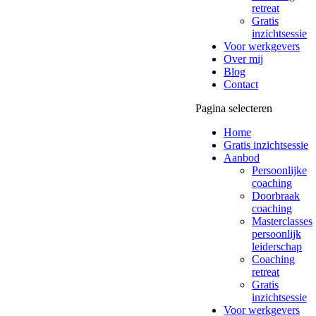
retreat
Gratis
inzichtsessie
Voor werkgevers
Over mij
Blog
Contact
Pagina selecteren
Home
Gratis inzichtsessie
Aanbod
Persoonlijke
coaching
Doorbraak
coaching
Masterclasses
persoonlijk
leiderschap
Coaching
retreat
Gratis
inzichtsessie
Voor werkgevers