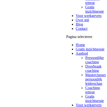
retreat
Gratis
inzichtsessie
Voor werkgevers
Over mij
Blog
Contact
Pagina selecteren
Home
Gratis inzichtsessie
Aanbod
Persoonlijke
coaching
Doorbraak
coaching
Masterclasses
persoonlijk
leiderschap
Coaching
retreat
Gratis
inzichtsessie
Voor werkgevers