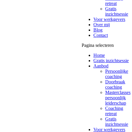
retreat
Gratis
inzichtsessie
Voor werkgevers
Over mij
Blog
Contact
Pagina selecteren
Home
Gratis inzichtsessie
Aanbod
Persoonlijke
coaching
Doorbraak
coaching
Masterclasses
persoonlijk
leiderschap
Coaching
retreat
Gratis
inzichtsessie
Voor werkgevers