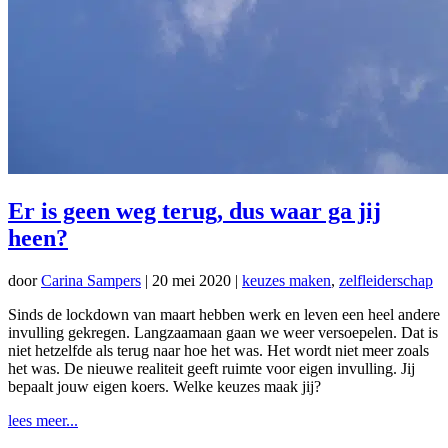
Er is geen weg terug, dus waar ga jij
heen?
door
Carina Sampers
|
20 mei 2020
|
keuzes maken
,
zelfleiderschap
Sinds de lockdown van maart hebben werk en leven een heel andere
invulling gekregen. Langzaamaan gaan we weer versoepelen. Dat is
niet hetzelfde als terug naar hoe het was. Het wordt niet meer zoals
het was. De nieuwe realiteit geeft ruimte voor eigen invulling. Jij
bepaalt jouw eigen koers. Welke keuzes maak jij?
lees meer...