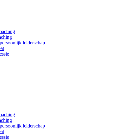
coaching
aching
persoonlijk leiderschap
at
essie
coaching
aching
persoonlijk leiderschap
at
essie