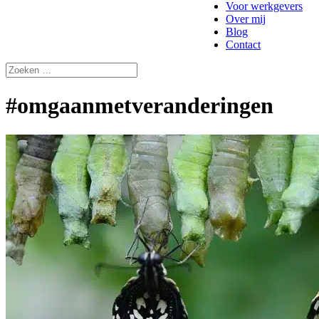
Voor werkgevers
Over mij
Blog
Contact
#omgaanmetveranderingen