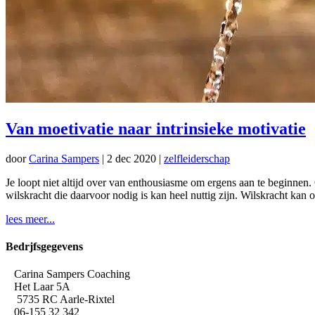
Van moetivatie naar intrinsieke motivatie
door
Carina Sampers
|
2 dec 2020
|
zelfleiderschap
Je loopt niet altijd over van enthousiasme om ergens aan te beginnen.
wilskracht die daarvoor nodig is kan heel nuttig zijn. Wilskracht kan o
lees meer...
Bedrjfsgegevens
Carina Sampers Coaching
Het Laar 5A
5735 RC Aarle-Rixtel
06-155 32 342