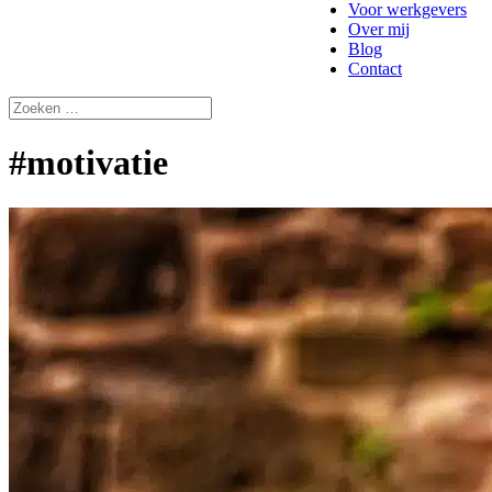
Voor werkgevers
Over mij
Blog
Contact
#motivatie