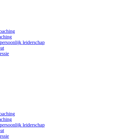
coaching
aching
persoonlijk leiderschap
at
essie
coaching
aching
persoonlijk leiderschap
at
essie