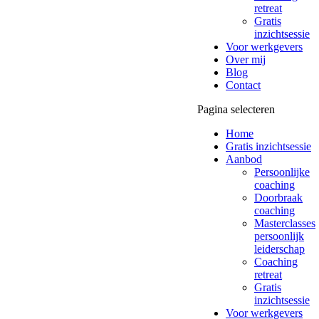
retreat
Gratis
inzichtsessie
Voor werkgevers
Over mij
Blog
Contact
Pagina selecteren
Home
Gratis inzichtsessie
Aanbod
Persoonlijke
coaching
Doorbraak
coaching
Masterclasses
persoonlijk
leiderschap
Coaching
retreat
Gratis
inzichtsessie
Voor werkgevers