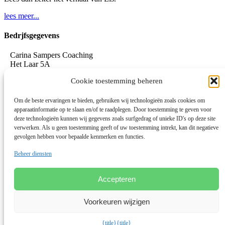
lees meer...
Bedrjfsgegevens
Carina Sampers Coaching
Het Laar 5A
5735 RC Aarle-Rixtel
Cookie toestemming beheren
06-155 32 342
mail@carinasampers.nl
www.carinasampers.nl
Om de beste ervaringen te bieden, gebruiken wij technologieën zoals cookies om
apparaatinformatie op te slaan en/of te raadplegen. Door toestemming te geven voor
BTW-id: NL001833928B47
deze technologieën kunnen wij gegevens zoals surfgedrag of unieke ID's op deze site
verwerken. Als u geen toestemming geeft of uw toestemming intrekt, kan dit negatieve
KvK: 72690895
gevolgen hebben voor bepaalde kenmerken en functies.
Algemene voorwaarden
Beheer diensten
Privacystatement
Privacybeleid OEEC
Cookies
Accepteren
Disclaimer
Voorkeuren wijzigen
Linkedin
© 2026 Deze website draait op het websitesysteem
Bloom
{title}
{title}