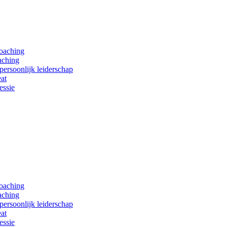
coaching
aching
persoonlijk leiderschap
at
essie
coaching
aching
persoonlijk leiderschap
at
essie