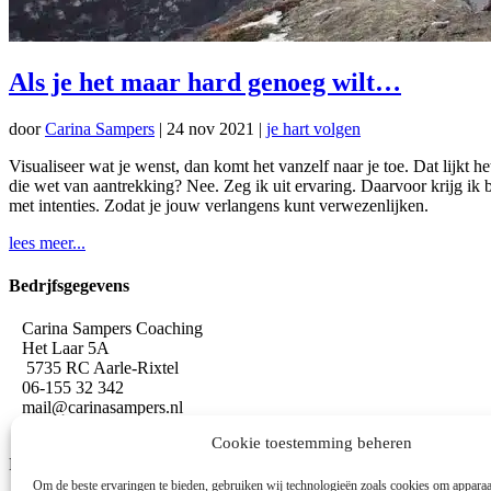
Als je het maar hard genoeg wilt…
door
Carina Sampers
|
24 nov 2021
|
je hart volgen
Visualiseer wat je wenst, dan komt het vanzelf naar je toe. Dat lijkt h
die wet van aantrekking? Nee. Zeg ik uit ervaring. Daarvoor krijg ik 
met intenties. Zodat je jouw verlangens kunt verwezenlijken.
lees meer...
Bedrjfsgegevens
Carina Sampers Coaching
Het Laar 5A
5735 RC Aarle-Rixtel
06-155 32 342
mail@carinasampers.nl
www.carinasampers.nl
Cookie toestemming beheren
BTW-id: NL001833928B47
Om de beste ervaringen te bieden, gebruiken wij technologieën zoals cookies om apparaa