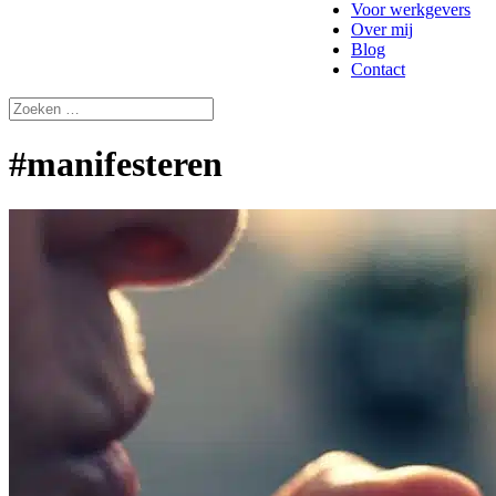
Voor werkgevers
Over mij
Blog
Contact
#manifesteren