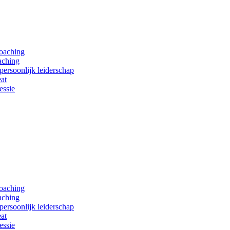
coaching
aching
persoonlijk leiderschap
at
essie
coaching
aching
persoonlijk leiderschap
at
essie