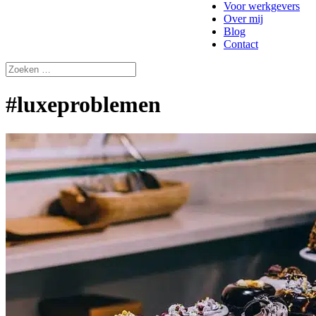
Voor werkgevers
Over mij
Blog
Contact
#luxeproblemen