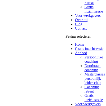
retreat
Gratis
inzichtsessie
Voor werkgevers
Over mij
Blog
Contact
Pagina selecteren
Home
Gratis inzichtsessie
Aanbod
Persoonlijke
coaching
Doorbraak
coaching
Masterclasses
persoonlijk
leiderschap
Coaching
retreat
Gratis
inzichtsessie
Voor werkgevers