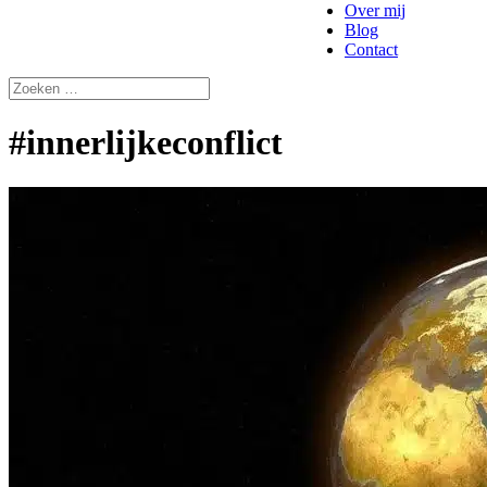
Over mij
Blog
Contact
#innerlijkeconflict