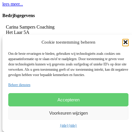
lees meer...
Bedrjfsgegevens
Carina Sampers Coaching
Het Laar 5A
5735 RC Aarle-Rixtel
Cookie toestemming beheren
06-155 32 342
mail@carinasampers.nl
www.carinasampers.nl
Om de beste ervaringen te bieden, gebruiken wij technologieën zoals cookies om
apparaatinformatie op te slaan en/of te raadplegen. Door toestemming te geven voor
BTW-id: NL001833928B47
deze technologieën kunnen wij gegevens zoals surfgedrag of unieke ID's op deze site
verwerken. Als u geen toestemming geeft of uw toestemming intrekt, kan dit negatieve
KvK: 72690895
gevolgen hebben voor bepaalde kenmerken en functies.
Algemene voorwaarden
Beheer diensten
Privacystatement
Privacybeleid OEEC
Cookies
Accepteren
Disclaimer
Voorkeuren wijzigen
Linkedin
© 2026 Deze website draait op het websitesysteem
Bloom
{title}
{title}