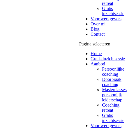
retreat
Gratis
inzichtsessie
Voor werkgevers
Over mij
Blog
Contact
Pagina selecteren
Home
Gratis inzichtsessie
Aanbod
Persoonlijke
coaching
Doorbraak
coaching
Masterclasses
persoonlijk
leiderschap
Coaching
retreat
Gratis
inzichtsessie
Voor werkgevers