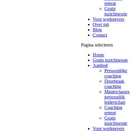
retreat
Gratis
inzichtsessie
Voor werkgevers
Over mij
Blog
Contact
Pagina selecteren
Home
Gratis inzichtsessie
Aanbod
Persoonlijke
coaching
Doorbraak
coaching
Masterclasses
persoonlijk
leiderschap
Coaching
retreat
Gratis
inzichtsessie
Voor werkgevers