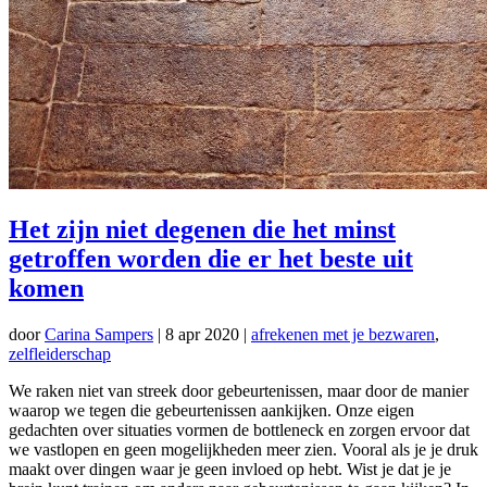
Het zijn niet degenen die het minst
getroffen worden die er het beste uit
komen
door
Carina Sampers
|
8 apr 2020
|
afrekenen met je bezwaren
,
zelfleiderschap
We raken niet van streek door gebeurtenissen, maar door de manier
waarop we tegen die gebeurtenissen aankijken. Onze eigen
gedachten over situaties vormen de bottleneck en zorgen ervoor dat
we vastlopen en geen mogelijkheden meer zien. Vooral als je je druk
maakt over dingen waar je geen invloed op hebt. Wist je dat je je