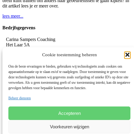
brein kunt trainen om anders naar gebeurtenissen te gaan kijken? In
dit artikel lees je er meer over.
lees meer...
Bedrjfsgegevens
Carina Sampers Coaching
Het Laar 5A
5735 RC Aarle-Rixtel
Cookie toestemming beheren
06-155 32 342
mail@carinasampers.nl
www.carinasampers.nl
Om de beste ervaringen te bieden, gebruiken wij technologieën zoals cookies om
apparaatinformatie op te slaan en/of te raadplegen. Door toestemming te geven voor
BTW-id: NL001833928B47
deze technologieën kunnen wij gegevens zoals surfgedrag of unieke ID's op deze site
verwerken. Als u geen toestemming geeft of uw toestemming intrekt, kan dit negatieve
KvK: 72690895
gevolgen hebben voor bepaalde kenmerken en functies.
Algemene voorwaarden
Beheer diensten
Privacystatement
Privacybeleid OEEC
Cookies
Accepteren
Disclaimer
Voorkeuren wijzigen
Linkedin