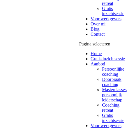
retreat
Gratis
inzichtsessie
Voor werkgevers
Over mij
Blog
Contact
Pagina selecteren
Home
Gratis inzichtsessie
Aanbod
Persoonlijke
coaching
Doorbraak
coaching
Masterclasses
persoonlijk
leiderschap
Coaching
retreat
Gratis
inzichtsessie
Voor werkgevers