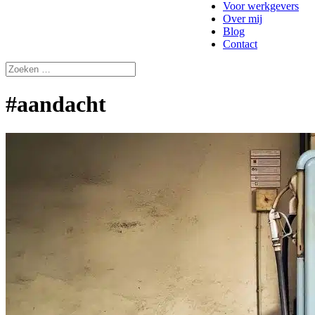
Voor werkgevers
Over mij
Blog
Contact
#aandacht