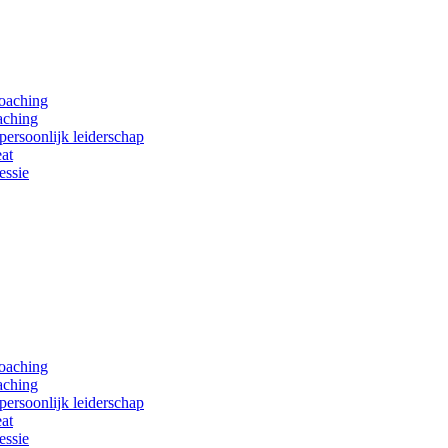
coaching
aching
persoonlijk leiderschap
at
essie
coaching
aching
persoonlijk leiderschap
at
essie