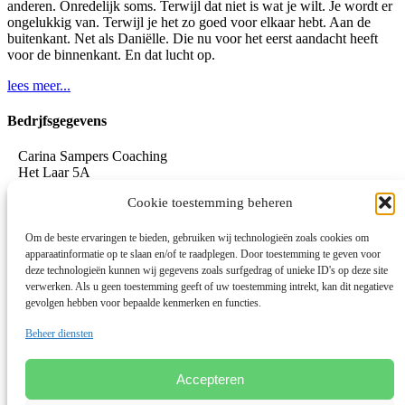
anderen. Onredelijk soms. Terwijl dat niet is wat je wilt. Je wordt er
ongelukkig van. Terwijl je het zo goed voor elkaar hebt. Aan de
buitenkant. Net als Daniëlle. Die nu voor het eerst aandacht heeft
voor de binnenkant. En dat lucht op.
lees meer...
Bedrjfsgegevens
Carina Sampers Coaching
Het Laar 5A
5735 RC Aarle-Rixtel
Cookie toestemming beheren
06-155 32 342
mail@carinasampers.nl
www.carinasampers.nl
Om de beste ervaringen te bieden, gebruiken wij technologieën zoals cookies om
apparaatinformatie op te slaan en/of te raadplegen. Door toestemming te geven voor
BTW-id: NL001833928B47
deze technologieën kunnen wij gegevens zoals surfgedrag of unieke ID's op deze site
verwerken. Als u geen toestemming geeft of uw toestemming intrekt, kan dit negatieve
KvK: 72690895
gevolgen hebben voor bepaalde kenmerken en functies.
Algemene voorwaarden
Beheer diensten
Privacystatement
Privacybeleid OEEC
Cookies
Accepteren
Disclaimer