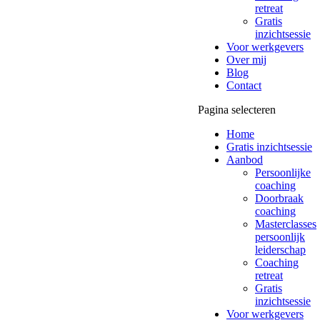
retreat
Gratis
inzichtsessie
Voor werkgevers
Over mij
Blog
Contact
Pagina selecteren
Home
Gratis inzichtsessie
Aanbod
Persoonlijke
coaching
Doorbraak
coaching
Masterclasses
persoonlijk
leiderschap
Coaching
retreat
Gratis
inzichtsessie
Voor werkgevers