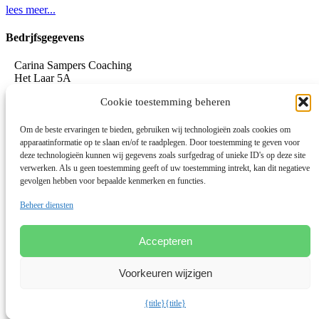
lees meer...
Bedrjfsgegevens
Carina Sampers Coaching
Het Laar 5A
5735 RC Aarle-Rixtel
Cookie toestemming beheren
06-155 32 342
mail@carinasampers.nl
www.carinasampers.nl
Om de beste ervaringen te bieden, gebruiken wij technologieën zoals cookies om
apparaatinformatie op te slaan en/of te raadplegen. Door toestemming te geven voor
BTW-id: NL001833928B47
deze technologieën kunnen wij gegevens zoals surfgedrag of unieke ID's op deze site
verwerken. Als u geen toestemming geeft of uw toestemming intrekt, kan dit negatieve
KvK: 72690895
gevolgen hebben voor bepaalde kenmerken en functies.
Algemene voorwaarden
Beheer diensten
Privacystatement
Privacybeleid OEEC
Cookies
Accepteren
Disclaimer
Voorkeuren wijzigen
Linkedin
© 2026 Deze website draait op het websitesysteem
Bloom
{title}
{title}