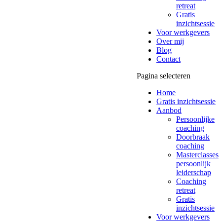
retreat
Gratis
inzichtsessie
Voor werkgevers
Over mij
Blog
Contact
Pagina selecteren
Home
Gratis inzichtsessie
Aanbod
Persoonlijke
coaching
Doorbraak
coaching
Masterclasses
persoonlijk
leiderschap
Coaching
retreat
Gratis
inzichtsessie
Voor werkgevers