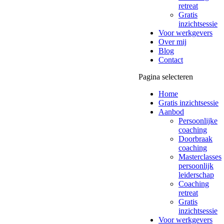
retreat
Gratis
inzichtsessie
Voor werkgevers
Over mij
Blog
Contact
Pagina selecteren
Home
Gratis inzichtsessie
Aanbod
Persoonlijke
coaching
Doorbraak
coaching
Masterclasses
persoonlijk
leiderschap
Coaching
retreat
Gratis
inzichtsessie
Voor werkgevers