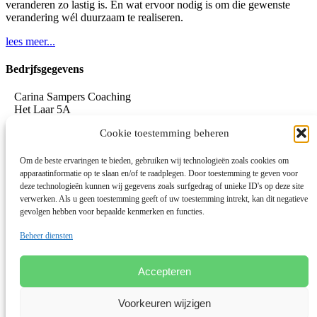
veranderen zo lastig is. En wat ervoor nodig is om die gewenste
verandering wél duurzaam te realiseren.
lees meer...
Bedrjfsgegevens
Carina Sampers Coaching
Het Laar 5A
5735 RC Aarle-Rixtel
Cookie toestemming beheren
06-155 32 342
mail@carinasampers.nl
www.carinasampers.nl
Om de beste ervaringen te bieden, gebruiken wij technologieën zoals cookies om
apparaatinformatie op te slaan en/of te raadplegen. Door toestemming te geven voor
BTW-id: NL001833928B47
deze technologieën kunnen wij gegevens zoals surfgedrag of unieke ID's op deze site
verwerken. Als u geen toestemming geeft of uw toestemming intrekt, kan dit negatieve
KvK: 72690895
gevolgen hebben voor bepaalde kenmerken en functies.
Algemene voorwaarden
Beheer diensten
Privacystatement
Privacybeleid OEEC
Cookies
Accepteren
Disclaimer
Voorkeuren wijzigen
Linkedin