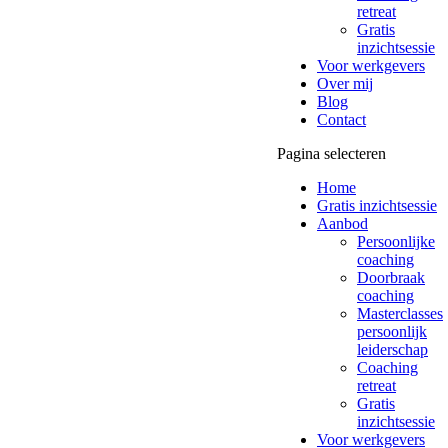
retreat
Gratis
inzichtsessie
Voor werkgevers
Over mij
Blog
Contact
Pagina selecteren
Home
Gratis inzichtsessie
Aanbod
Persoonlijke
coaching
Doorbraak
coaching
Masterclasses
persoonlijk
leiderschap
Coaching
retreat
Gratis
inzichtsessie
Voor werkgevers