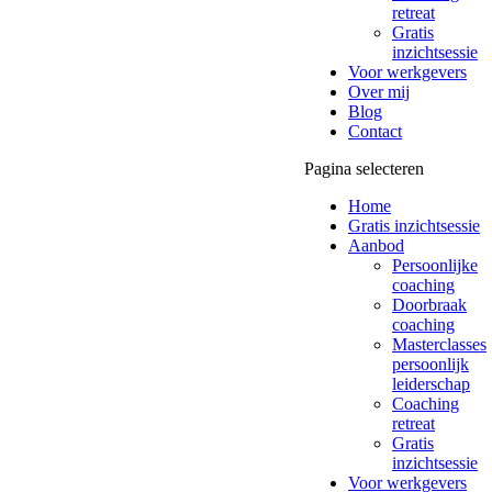
retreat
Gratis
inzichtsessie
Voor werkgevers
Over mij
Blog
Contact
Pagina selecteren
Home
Gratis inzichtsessie
Aanbod
Persoonlijke
coaching
Doorbraak
coaching
Masterclasses
persoonlijk
leiderschap
Coaching
retreat
Gratis
inzichtsessie
Voor werkgevers