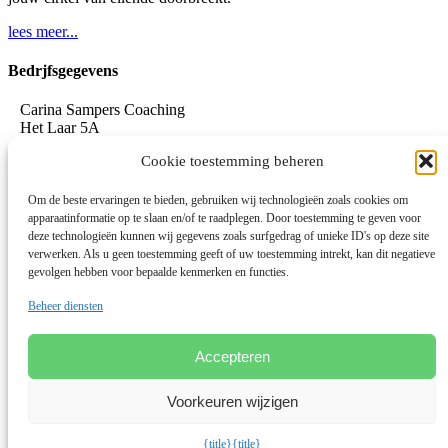
lees meer...
Bedrjfsgegevens
Carina Sampers Coaching
Het Laar 5A
5735 RC Aarle-Rixtel
Cookie toestemming beheren
06-155 32 342
mail@carinasampers.nl
www.carinasampers.nl
Om de beste ervaringen te bieden, gebruiken wij technologieën zoals cookies om
apparaatinformatie op te slaan en/of te raadplegen. Door toestemming te geven voor
BTW-id: NL001833928B47
deze technologieën kunnen wij gegevens zoals surfgedrag of unieke ID's op deze site
verwerken. Als u geen toestemming geeft of uw toestemming intrekt, kan dit negatieve
KvK: 72690895
gevolgen hebben voor bepaalde kenmerken en functies.
Algemene voorwaarden
Beheer diensten
Privacystatement
Privacybeleid OEEC
Cookies
Accepteren
Disclaimer
Voorkeuren wijzigen
Linkedin
© 2026 Deze website draait op het websitesysteem
Bloom
{title}
{title}