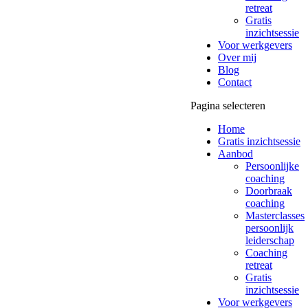
retreat
Gratis
inzichtsessie
Voor werkgevers
Over mij
Blog
Contact
Pagina selecteren
Home
Gratis inzichtsessie
Aanbod
Persoonlijke
coaching
Doorbraak
coaching
Masterclasses
persoonlijk
leiderschap
Coaching
retreat
Gratis
inzichtsessie
Voor werkgevers