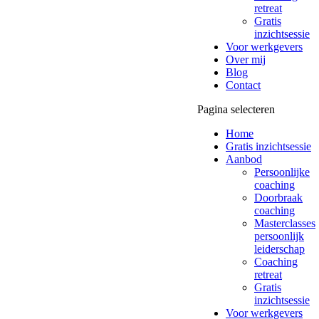
retreat
Gratis
inzichtsessie
Voor werkgevers
Over mij
Blog
Contact
Pagina selecteren
Home
Gratis inzichtsessie
Aanbod
Persoonlijke
coaching
Doorbraak
coaching
Masterclasses
persoonlijk
leiderschap
Coaching
retreat
Gratis
inzichtsessie
Voor werkgevers