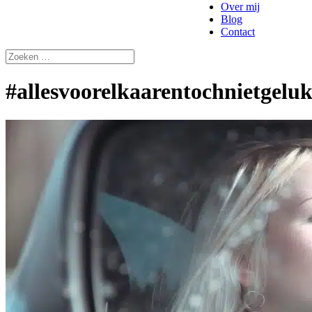
Over mij
Blog
Contact
#allesvoorelkaarentochnietgelu