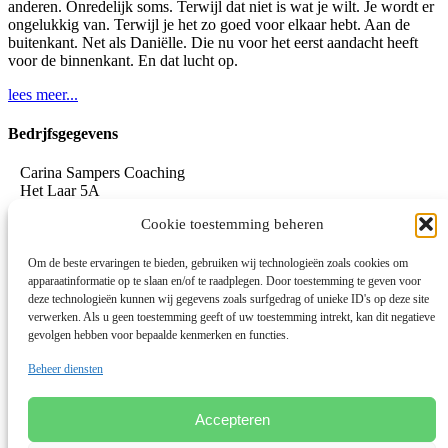
anderen. Onredelijk soms. Terwijl dat niet is wat je wilt. Je wordt er
ongelukkig van. Terwijl je het zo goed voor elkaar hebt. Aan de
buitenkant. Net als Daniëlle. Die nu voor het eerst aandacht heeft
voor de binnenkant. En dat lucht op.
lees meer...
Bedrjfsgegevens
Carina Sampers Coaching
Het Laar 5A
5735 RC Aarle-Rixtel
Cookie toestemming beheren
06-155 32 342
mail@carinasampers.nl
www.carinasampers.nl
Om de beste ervaringen te bieden, gebruiken wij technologieën zoals cookies om
apparaatinformatie op te slaan en/of te raadplegen. Door toestemming te geven voor
BTW-id: NL001833928B47
deze technologieën kunnen wij gegevens zoals surfgedrag of unieke ID's op deze site
verwerken. Als u geen toestemming geeft of uw toestemming intrekt, kan dit negatieve
KvK: 72690895
gevolgen hebben voor bepaalde kenmerken en functies.
Algemene voorwaarden
Beheer diensten
Privacystatement
Privacybeleid OEEC
Cookies
Accepteren
Disclaimer