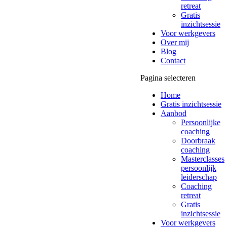
retreat
Gratis
inzichtsessie
Voor werkgevers
Over mij
Blog
Contact
Pagina selecteren
Home
Gratis inzichtsessie
Aanbod
Persoonlijke
coaching
Doorbraak
coaching
Masterclasses
persoonlijk
leiderschap
Coaching
retreat
Gratis
inzichtsessie
Voor werkgevers