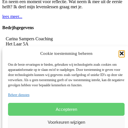
En neem een moment voor reflectie. Wat neem ik mee uit de eerste
helft? Ik deel mijn levenslessen graag met je.
lees meer...
Bedrjfsgegevens
Carina Sampers Coaching
Het Laar 5A
5735 RC Aarle-Rixtel
Cookie toestemming beheren
06-155 32 342
mail@carinasampers.nl
www.carinasampers.nl
Om de beste ervaringen te bieden, gebruiken wij technologieën zoals cookies om
apparaatinformatie op te slaan en/of te raadplegen. Door toestemming te geven voor
BTW-id: NL001833928B47
deze technologieën kunnen wij gegevens zoals surfgedrag of unieke ID's op deze site
verwerken. Als u geen toestemming geeft of uw toestemming intrekt, kan dit negatieve
KvK: 72690895
gevolgen hebben voor bepaalde kenmerken en functies.
Algemene voorwaarden
Beheer diensten
Privacystatement
Privacybeleid OEEC
Cookies
Accepteren
Disclaimer
Voorkeuren wijzigen
Linkedin