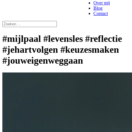
Over mij
Blog
Contact
#mijlpaal #levensles #reflectie
#jehartvolgen #keuzesmaken
#jouweigenweggaan