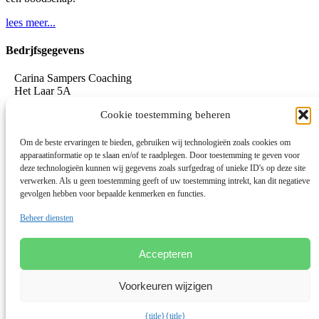
lees meer...
Bedrjfsgegevens
Carina Sampers Coaching
Het Laar 5A
5735 RC Aarle-Rixtel
Cookie toestemming beheren
06-155 32 342
mail@carinasampers.nl
www.carinasampers.nl
Om de beste ervaringen te bieden, gebruiken wij technologieën zoals cookies om
apparaatinformatie op te slaan en/of te raadplegen. Door toestemming te geven voor
BTW-id: NL001833928B47
deze technologieën kunnen wij gegevens zoals surfgedrag of unieke ID's op deze site
verwerken. Als u geen toestemming geeft of uw toestemming intrekt, kan dit negatieve
KvK: 72690895
gevolgen hebben voor bepaalde kenmerken en functies.
Algemene voorwaarden
Beheer diensten
Privacystatement
Privacybeleid OEEC
Cookies
Accepteren
Disclaimer
Voorkeuren wijzigen
Linkedin
© 2026 Deze website draait op het websitesysteem
Bloom
{title}
{title}