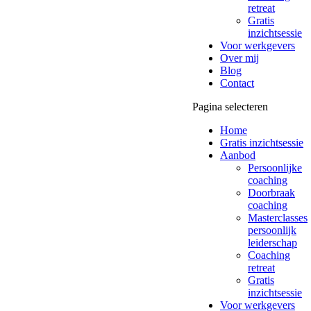
retreat
Gratis
inzichtsessie
Voor werkgevers
Over mij
Blog
Contact
Pagina selecteren
Home
Gratis inzichtsessie
Aanbod
Persoonlijke
coaching
Doorbraak
coaching
Masterclasses
persoonlijk
leiderschap
Coaching
retreat
Gratis
inzichtsessie
Voor werkgevers