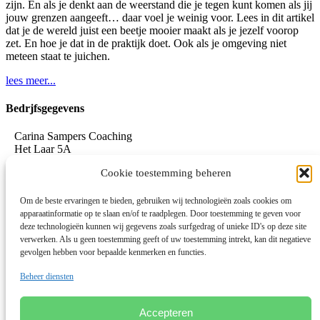
zijn. En als je denkt aan de weerstand die je tegen kunt komen als jij
jouw grenzen aangeeft… daar voel je weinig voor. Lees in dit artikel
dat je de wereld juist een beetje mooier maakt als je jezelf voorop
zet. En hoe je dat in de praktijk doet. Ook als je omgeving niet
meteen staat te juichen.
lees meer...
Bedrjfsgegevens
Carina Sampers Coaching
Het Laar 5A
5735 RC Aarle-Rixtel
Cookie toestemming beheren
06-155 32 342
mail@carinasampers.nl
www.carinasampers.nl
Om de beste ervaringen te bieden, gebruiken wij technologieën zoals cookies om
apparaatinformatie op te slaan en/of te raadplegen. Door toestemming te geven voor
BTW-id: NL001833928B47
deze technologieën kunnen wij gegevens zoals surfgedrag of unieke ID's op deze site
verwerken. Als u geen toestemming geeft of uw toestemming intrekt, kan dit negatieve
KvK: 72690895
gevolgen hebben voor bepaalde kenmerken en functies.
Algemene voorwaarden
Beheer diensten
Privacystatement
Privacybeleid OEEC
Cookies
Accepteren