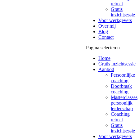
retreat
Gratis
inzichtsessie
Voor werkgevers
Over mij
Blog
Contact
Pagina selecteren
Home
Gratis inzichtsessie
Aanbod
Persoonlijke
coaching
Doorbraak
coaching
Masterclasses
persoonlijk
leiderschap
Coaching
retreat
Gratis
inzichtsessie
Voor werkgevers