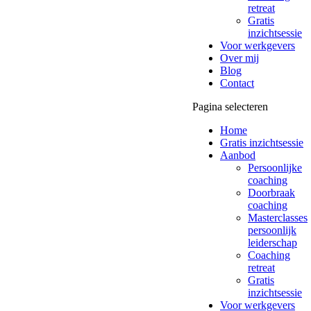
retreat
Gratis
inzichtsessie
Voor werkgevers
Over mij
Blog
Contact
Pagina selecteren
Home
Gratis inzichtsessie
Aanbod
Persoonlijke
coaching
Doorbraak
coaching
Masterclasses
persoonlijk
leiderschap
Coaching
retreat
Gratis
inzichtsessie
Voor werkgevers