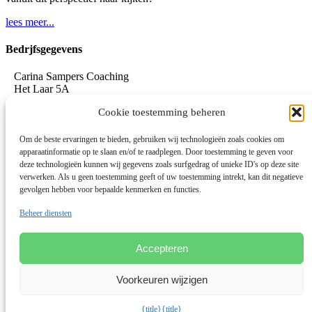
lees meer...
Bedrjfsgegevens
Carina Sampers Coaching
Het Laar 5A
5735 RC Aarle-Rixtel
Cookie toestemming beheren
06-155 32 342
mail@carinasampers.nl
www.carinasampers.nl
Om de beste ervaringen te bieden, gebruiken wij technologieën zoals cookies om
apparaatinformatie op te slaan en/of te raadplegen. Door toestemming te geven voor
BTW-id: NL001833928B47
deze technologieën kunnen wij gegevens zoals surfgedrag of unieke ID's op deze site
verwerken. Als u geen toestemming geeft of uw toestemming intrekt, kan dit negatieve
KvK: 72690895
gevolgen hebben voor bepaalde kenmerken en functies.
Algemene voorwaarden
Beheer diensten
Privacystatement
Privacybeleid OEEC
Cookies
Accepteren
Disclaimer
Voorkeuren wijzigen
Linkedin
© 2026 Deze website draait op het websitesysteem
Bloom
{title}
{title}