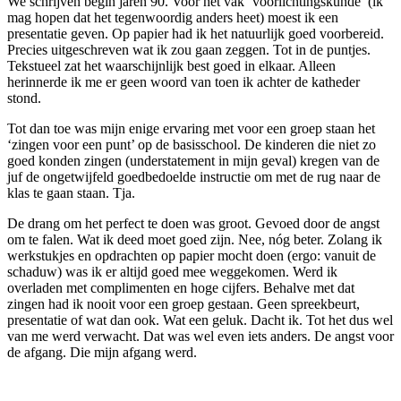
We schrijven begin jaren 90. Voor het vak ‘voorlichtingskunde’ (ik
mag hopen dat het tegenwoordig anders heet) moest ik een
presentatie geven. Op papier had ik het natuurlijk goed voorbereid.
Precies uitgeschreven wat ik zou gaan zeggen. Tot in de puntjes.
Tekstueel zat het waarschijnlijk best goed in elkaar. Alleen
herinnerde ik me er geen woord van toen ik achter de katheder
stond.
Tot dan toe was mijn enige ervaring met voor een groep staan het
‘zingen voor een punt’ op de basisschool. De kinderen die niet zo
goed konden zingen (understatement in mijn geval) kregen van de
juf de ongetwijfeld goedbedoelde instructie om met de rug naar de
klas te gaan staan. Tja.
De drang om het perfect te doen was groot. Gevoed door de angst
om te falen. Wat ik deed moet goed zijn. Nee, nóg beter. Zolang ik
werkstukjes en opdrachten op papier mocht doen (ergo: vanuit de
schaduw) was ik er altijd goed mee weggekomen. Werd ik
overladen met complimenten en hoge cijfers. Behalve met dat
zingen had ik nooit voor een groep gestaan. Geen spreekbeurt,
presentatie of wat dan ook. Wat een geluk. Dacht ik. Tot het dus wel
van me werd verwacht. Dat was wel even iets anders. De angst voor
de afgang. Die mijn afgang werd.