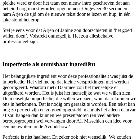
plekke werd er door het team een nieuw intro geschreven dat aan
het eind nog moest worden opgenomen. Ongeveer 30 seconden
nam Arjen de tijd om de nieuwe tekst door te lezen en hup, in één
take stond het erop.
Stel je eens voor dat Arjen of Janine zou doorschieten in ‘het goed
willen doen’. Volstrekt onmogelijk. Het zou allesbehalve
professioneel zijn.
Imperfectie als onmisbaar ingrediënt
Het belangrijkste ingrediënt voor deze professionaliteit was juist de
imperfectie. Het viel me op dat kleine versprekingen niet werden
gecorrigeerd. Waarom niet? Daarmee zou het menselijke er
uitgefilterd worden. Het is juist het menselijke wat we willen zien.
De menselijke imperfectie, die willen we zien, want daar kunnen we
ons in herkennen. Dat is nodig om geraakt te worden. Een tekst kan
nog zo perfect zijn en zo goed opgesteld, maar als het alleen daarvan
af zou hangen dan kunnen we presentatoren (en veel andere
beroepsgroepen) wel vervangen door AI. Misschien een idee voor
een nieuw item in de Avondshow?
Perfectie is niet haalbaar. En zeker ook niet wenselijk. We zouden