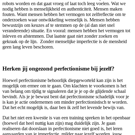
robots worden en dat gaat vroeg of laat toch leeg voelen. Wat we
nodig hebben is menselijkheid en authenticiteit. Mensen maken
fouten. Want mensen hebben het vermogen tot zelfreflectie om te
onderzoeken waar ontwikkeling wenselijk is. Mensen hebben
bewustzijn om keuzes af te stemmen op de (al dan niet snel
veranderende) situatie. En vooral: mensen hebben het vermogen tot
inleven en afstemmen. Dat laatste gaat niet zonder zoeken en
gekraak op de lijn. Zonder menselijke imperfectie is de mensheid
geen lang leven beschoren.
Herken jij ongezond perfectionisme bij jezelf?
Hoewel perfectionisme behoorlijk diepgeworteld kan zijn is het
mogelijk om ermee om te gaan. Om klachten te voorkomen is het
van belang om tijdig te signaleren dat je je op de glijdende schaal
bevindt. Als je je bewust bent dat perfectionisme schadelijk voor je
is kan je actie ondernemen om minder perfectionistisch te worden.
Dat het echt mogelijk is, daar ben ik zelf het levende bewijs van.
Dat het niet een kwestie is van een training spreken in het openbaar
(hoewel dat heel nuttig kan zijn) mag duidelijk zijn. Je gaan
realiseren dat doorslaan in perfectionisme niet goed is, het leren
aanvaarden van je imperfectie, milder naar jezelf worden, jouw