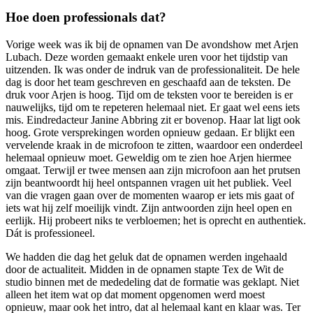
Hoe doen professionals dat?
Vorige week was ik bij de opnamen van De avondshow met Arjen
Lubach. Deze worden gemaakt enkele uren voor het tijdstip van
uitzenden. Ik was onder de indruk van de professionaliteit. De hele
dag is door het team geschreven en geschaafd aan de teksten. De
druk voor Arjen is hoog. Tijd om de teksten voor te bereiden is er
nauwelijks, tijd om te repeteren helemaal niet. Er gaat wel eens iets
mis. Eindredacteur Janine Abbring zit er bovenop. Haar lat ligt ook
hoog. Grote versprekingen worden opnieuw gedaan. Er blijkt een
vervelende kraak in de microfoon te zitten, waardoor een onderdeel
helemaal opnieuw moet. Geweldig om te zien hoe Arjen hiermee
omgaat. Terwijl er twee mensen aan zijn microfoon aan het prutsen
zijn beantwoordt hij heel ontspannen vragen uit het publiek. Veel
van die vragen gaan over de momenten waarop er iets mis gaat of
iets wat hij zelf moeilijk vindt. Zijn antwoorden zijn heel open en
eerlijk. Hij probeert niks te verbloemen; het is oprecht en authentiek.
Dát is professioneel.
We hadden die dag het geluk dat de opnamen werden ingehaald
door de actualiteit. Midden in de opnamen stapte Tex de Wit de
studio binnen met de mededeling dat de formatie was geklapt. Niet
alleen het item wat op dat moment opgenomen werd moest
opnieuw, maar ook het intro, dat al helemaal kant en klaar was. Ter