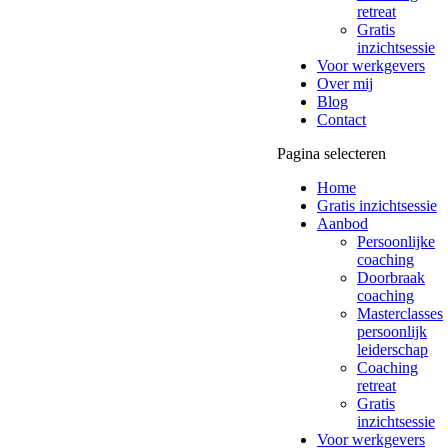
retreat
Gratis
inzichtsessie
Voor werkgevers
Over mij
Blog
Contact
Pagina selecteren
Home
Gratis inzichtsessie
Aanbod
Persoonlijke
coaching
Doorbraak
coaching
Masterclasses
persoonlijk
leiderschap
Coaching
retreat
Gratis
inzichtsessie
Voor werkgevers