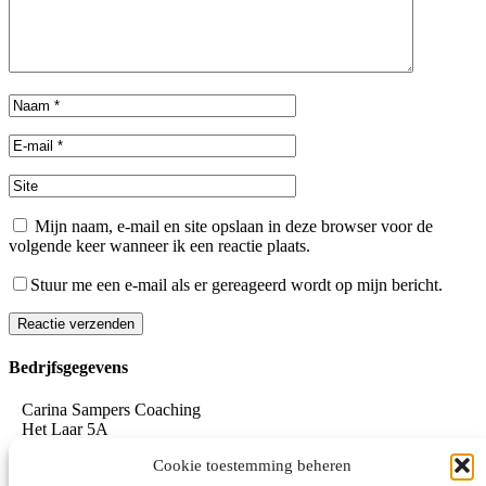
Mijn naam, e-mail en site opslaan in deze browser voor de
volgende keer wanneer ik een reactie plaats.
Stuur me een e-mail als er gereageerd wordt op mijn bericht.
Reactie verzenden
Alternative:
Bedrjfsgegevens
Carina Sampers Coaching
Het Laar 5A
5735 RC Aarle-Rixtel
Cookie toestemming beheren
06-155 32 342