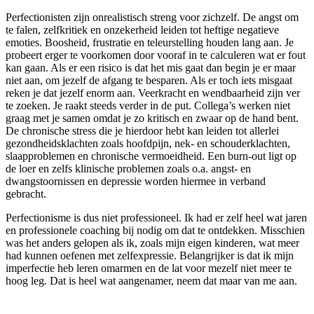
Perfectionisten zijn onrealistisch streng voor zichzelf. De angst om
te falen, zelfkritiek en onzekerheid leiden tot heftige negatieve
emoties. Boosheid, frustratie en teleurstelling houden lang aan. Je
probeert erger te voorkomen door vooraf in te calculeren wat er fout
kan gaan. Als er een risico is dat het mis gaat dan begin je er maar
niet aan, om jezelf de afgang te besparen. Als er toch iets misgaat
reken je dat jezelf enorm aan. Veerkracht en wendbaarheid zijn ver
te zoeken. Je raakt steeds verder in de put. Collega’s werken niet
graag met je samen omdat je zo kritisch en zwaar op de hand bent.
De chronische stress die je hierdoor hebt kan leiden tot allerlei
gezondheidsklachten zoals hoofdpijn, nek- en schouderklachten,
slaapproblemen en chronische vermoeidheid. Een burn-out ligt op
de loer en zelfs klinische problemen zoals o.a. angst- en
dwangstoornissen en depressie worden hiermee in verband
gebracht.
Perfectionisme is dus niet professioneel. Ik had er zelf heel wat jaren
en professionele coaching bij nodig om dat te ontdekken. Misschien
was het anders gelopen als ik, zoals mijn eigen kinderen, wat meer
had kunnen oefenen met zelfexpressie. Belangrijker is dat ik mijn
imperfectie heb leren omarmen en de lat voor mezelf niet meer te
hoog leg. Dat is heel wat aangenamer, neem dat maar van me aan.