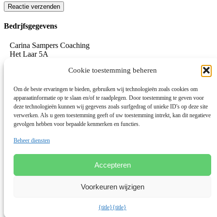
Reactie verzenden
Alternative:
Bedrjfsgegevens
Carina Sampers Coaching
Het Laar 5A
5735 RC Aarle-Rixtel
Cookie toestemming beheren
06-155 32 342
mail@carinasampers.nl
www.carinasampers.nl
Om de beste ervaringen te bieden, gebruiken wij technologieën zoals cookies om
apparaatinformatie op te slaan en/of te raadplegen. Door toestemming te geven voor
BTW-id: NL001833928B47
deze technologieën kunnen wij gegevens zoals surfgedrag of unieke ID's op deze site
verwerken. Als u geen toestemming geeft of uw toestemming intrekt, kan dit negatieve
KvK: 72690895
gevolgen hebben voor bepaalde kenmerken en functies.
Algemene voorwaarden
Beheer diensten
Privacystatement
Privacybeleid OEEC
Cookies
Accepteren
Disclaimer
Voorkeuren wijzigen
Linkedin
© 2026 Deze website draait op het websitesysteem
Bloom
{title}
{title}