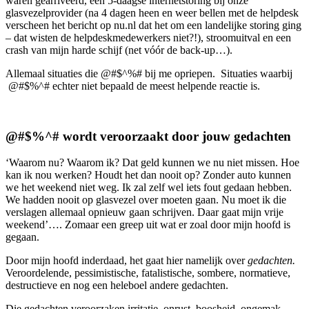
waren gearriveerd, een 5-daagse internetstoring bij onze
glasvezelprovider (na 4 dagen heen en weer bellen met de helpdesk
verscheen het bericht op nu.nl dat het om een landelijke storing ging
– dat wisten de helpdeskmedewerkers niet?!), stroomuitval en een
crash van mijn harde schijf (net vóór de back-up…).
Allemaal situaties die @#$^%# bij me opriepen. Situaties waarbij
@#$%^# echter niet bepaald de meest helpende reactie is.
@#$%^# wordt veroorzaakt door jouw gedachten
‘Waarom nu? Waarom ik? Dat geld kunnen we nu niet missen. Hoe
kan ik nou werken? Houdt het dan nooit op? Zonder auto kunnen
we het weekend niet weg. Ik zal zelf wel iets fout gedaan hebben.
We hadden nooit op glasvezel over moeten gaan. Nu moet ik die
verslagen allemaal opnieuw gaan schrijven. Daar gaat mijn vrije
weekend’…. Zomaar een greep uit wat er zoal door mijn hoofd is
gegaan.
Door mijn hoofd inderdaad, het gaat hier namelijk over
gedachten.
Veroordelende, pessimistische, fatalistische, sombere, normatieve,
destructieve en nog een heleboel andere gedachten.
Die gedachten veroorzaken irritatie, onrust, boosheid, ongemak,