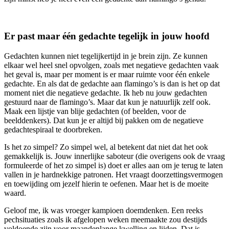
Er past maar één gedachte tegelijk in jouw hoofd
Gedachten kunnen niet tegelijkertijd in je brein zijn. Ze kunnen
elkaar wel heel snel opvolgen, zoals met negatieve gedachten vaak
het geval is, maar per moment is er maar ruimte voor één enkele
gedachte. En als dat de gedachte aan flamingo’s is dan is het op dat
moment niet die negatieve gedachte. Ik heb nu jouw gedachten
gestuurd naar de flamingo’s. Maar dat kun je natuurlijk zelf ook.
Maak een lijstje van blije gedachten (of beelden, voor de
beelddenkers). Dat kun je er altijd bij pakken om de negatieve
gedachtespiraal te doorbreken.
Is het zo simpel? Zo simpel wel, al betekent dat niet dat het ook
gemakkelijk is. Jouw innerlijke saboteur (die overigens ook de vraag
formuleerde of het zo simpel is) doet er alles aan om je terug te laten
vallen in je hardnekkige patronen. Het vraagt doorzettingsvermogen
en toewijding om jezelf hierin te oefenen. Maar het is de moeite
waard.
Geloof me, ik was vroeger kampioen doemdenken. Een reeks
pechsituaties zoals ik afgelopen weken meemaakte zou destijds
voldoende zijn voor maandenlange kwelling en lijden. Dat is