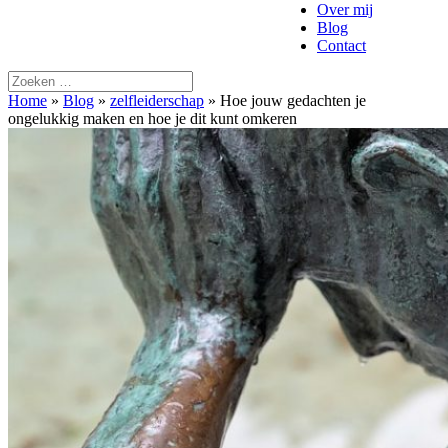
Over mij
Blog
Contact
Home
»
Blog
»
zelfleiderschap
»
Hoe jouw gedachten je
ongelukkig maken en hoe je dit kunt omkeren