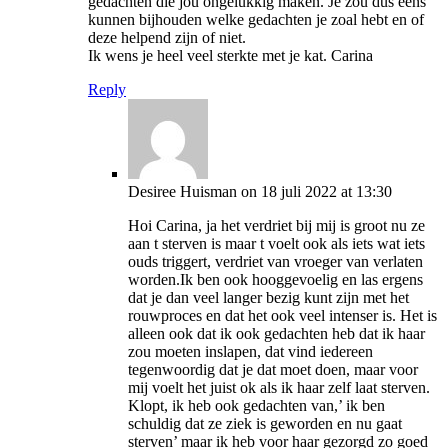
gedachten die jou ongelukkig maken. Je zou dus eens
kunnen bijhouden welke gedachten je zoal hebt en of
deze helpend zijn of niet.
Ik wens je heel veel sterkte met je kat. Carina
Reply
Desiree Huisman
on 18 juli 2022 at 13:30
Hoi Carina, ja het verdriet bij mij is groot nu ze
aan t sterven is maar t voelt ook als iets wat iets
ouds triggert, verdriet van vroeger van verlaten
worden.Ik ben ook hooggevoelig en las ergens
dat je dan veel langer bezig kunt zijn met het
rouwproces en dat het ook veel intenser is. Het is
alleen ook dat ik ook gedachten heb dat ik haar
zou moeten inslapen, dat vind iedereen
tegenwoordig dat je dat moet doen, maar voor
mij voelt het juist ok als ik haar zelf laat sterven.
Klopt, ik heb ook gedachten van,’ ik ben
schuldig dat ze ziek is geworden en nu gaat
sterven’ maar ik heb voor haar gezorgd zo goed