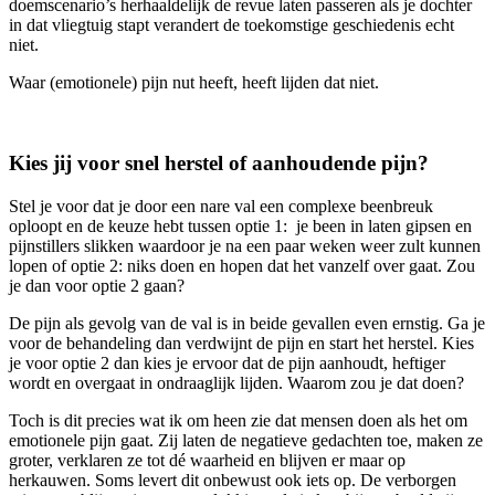
doemscenario’s herhaaldelijk de revue laten passeren als je dochter
in dat vliegtuig stapt verandert de toekomstige geschiedenis echt
niet.
Waar (emotionele) pijn nut heeft, heeft lijden dat niet.
Kies jij voor snel herstel of aanhoudende pijn?
Stel je voor dat je door een nare val een complexe beenbreuk
oploopt en de keuze hebt tussen optie 1: je been in laten gipsen en
pijnstillers slikken waardoor je na een paar weken weer zult kunnen
lopen of optie 2: niks doen en hopen dat het vanzelf over gaat. Zou
je dan voor optie 2 gaan?
De pijn als gevolg van de val is in beide gevallen even ernstig. Ga je
voor de behandeling dan verdwijnt de pijn en start het herstel. Kies
je voor optie 2 dan kies je ervoor dat de pijn aanhoudt, heftiger
wordt en overgaat in ondraaglijk lijden. Waarom zou je dat doen?
Toch is dit precies wat ik om heen zie dat mensen doen als het om
emotionele pijn gaat. Zij laten de negatieve gedachten toe, maken ze
groter, verklaren ze tot dé waarheid en blijven er maar op
herkauwen. Soms levert dit onbewust ook iets op. De verborgen