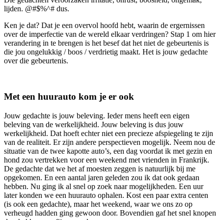
lijden. @#$%^# dus.
Ken je dat? Dat je een overvol hoofd hebt, waarin de ergernissen
over de imperfectie van de wereld elkaar verdringen? Stap 1 om hier
verandering in te brengen is het besef dat het niet de gebeurtenis is
die jou ongelukkig / boos / verdrietig maakt. Het is jouw gedachte
over die gebeurtenis.
Met een huurauto kom je er ook
Jouw gedachte is jouw beleving. Ieder mens heeft een eigen
beleving van de werkelijkheid. Jouw beleving is dus jouw
werkelijkheid. Dat hoeft echter niet een precieze afspiegeling te zijn
van de realiteit. Er zijn andere perspectieven mogelijk. Neem nou de
situatie van de twee kapotte auto’s, een dag voordat ik met gezin en
hond zou vertrekken voor een weekend met vrienden in Frankrijk.
De gedachte dat we het af moesten zeggen is natuurlijk bij me
opgekomen. En een aantal jaren geleden zou ik dat ook gedaan
hebben. Nu ging ik al snel op zoek naar mogelijkheden. Een uur
later konden we een huurauto ophalen. Kost een paar extra centen
(is ook een gedachte), maar het weekend, waar we ons zo op
verheugd hadden ging gewoon door. Bovendien gaf het snel knopen