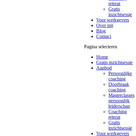
retreat
Gratis
inzichtsessie
Voor werkgevers
Over mij
Blog
Contact
Pagina selecteren
Home
Gratis inzichtsessie
Aanbod
Persoonlijke
coaching
Doorbraak
coaching
Masterclasses
persoonlijk
leiderschap
Coaching
retreat
Gratis
inzichtsessie
Voor werkgevers