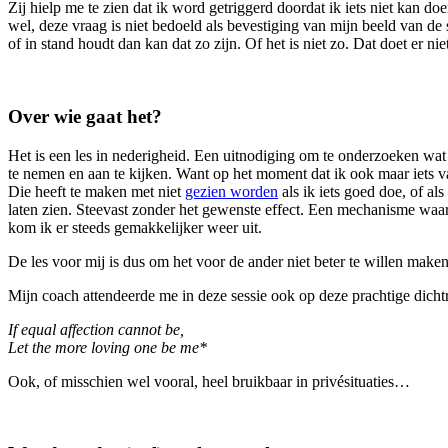
Zij hielp me te zien dat ik word getriggerd doordat ik iets niet kan d
wel, deze vraag is niet bedoeld als bevestiging van mijn beeld van d
of in stand houdt dan kan dat zo zijn. Of het is niet zo. Dat doet er niet
Over wie gaat het?
Het is een les in nederigheid. Een uitnodiging om te onderzoeken wat m
te nemen en aan te kijken. Want op het moment dat ik ook maar iets van i
Die heeft te maken met niet
gezien worden
als ik iets goed doe, of a
laten zien. Steevast zonder het gewenste effect. Een mechanisme waar
kom ik er steeds gemakkelijker weer uit.
De les voor mij is dus om het voor de ander niet beter te willen maken
Mijn coach attendeerde me in deze sessie ook op deze prachtige dicht
If equal affection cannot be,
Let the more loving one be me*
Ook, of misschien wel vooral, heel bruikbaar in privésituaties…