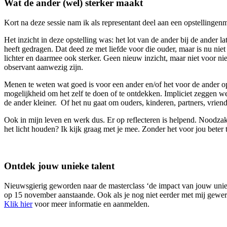
Wat de ander (wel) sterker maakt
Kort na deze sessie nam ik als representant deel aan een opstellinge
Het inzicht in deze opstelling was: het lot van de ander bij de ander l
heeft gedragen. Dat deed ze met liefde voor die ouder, maar is nu niet
lichter en daarmee ook sterker. Geen nieuw inzicht, maar niet voor niet
observant aanwezig zijn.
Menen te weten wat goed is voor een ander en/of het voor de ander o
mogelijkheid om het zelf te doen of te ontdekken. Impliciet zeggen we
de ander kleiner. Of het nu gaat om ouders, kinderen, partners, vrienden
Ook in mijn leven en werk dus. Er op reflecteren is helpend. Noodzak
het licht houden? Ik kijk graag met je mee. Zonder het voor jou beter 
Ontdek jouw unieke talent
Nieuwsgierig geworden naar de masterclass ‘de impact van jouw uniek
op 15 november aanstaande. Ook als je nog niet eerder met mij gewer
Klik hier
voor meer informatie en aanmelden.