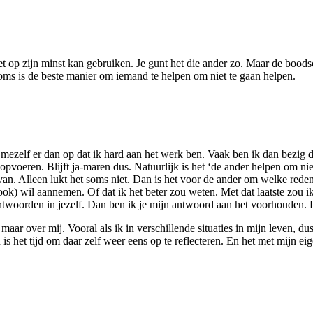
 het op zijn minst kan gebruiken. Je gunt het die ander zo. Maar de bood
Soms is de beste manier om iemand te helpen om niet te gaan helpen.
p mezelf er dan op dat ik hard aan het werk ben. Vaak ben ik dan bezig 
t opvoeren. Blijft ja-maren dus. Natuurlijk is het ‘de ander helpen om 
an. Alleen lukt het soms niet. Dan is het voor de ander om welke rede
n ook) wil aannemen. Of dat ik het beter zou weten. Met dat laatste zou
twoorden in jezelf. Dan ben ik je mijn antwoord aan het voorhouden. 
maar over mij. Vooral als ik in verschillende situaties in mijn leven, d
 is het tijd om daar zelf weer eens op te reflecteren. En het met mijn ei