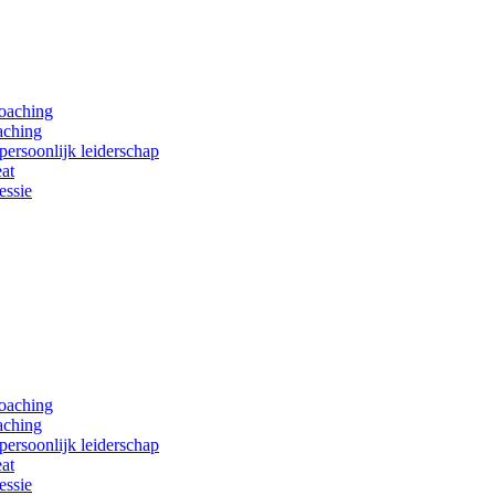
coaching
aching
persoonlijk leiderschap
at
essie
coaching
aching
persoonlijk leiderschap
at
essie