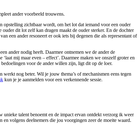
ompleet ander voorbeeld trouwens.
een opstelling zichtbaar wordt, om het lot dat iemand voor een ouder
e ouder dit lot zelf kan dragen maakt de ouder sterker. En de dochter
van een ander resoneert er ook iets bij degenen die als representant of
at een ander nodig heeft. Daarmee ontnemen we de ander de
me ‘laat mij maar even – effect’. Daarmee maken we onszelf groter en
 bedoelingen voor de ander willen zijn, ligt dit op de loer.
oen werkt nog beter. Wil je jouw thema’s of mechanismen eens tegen
nk
kun je je aanmelden voor een verkennende sessie.
uw unieke talent benoemt en de impact ervan ontdekt verzorg ik weer
en en volgens deelnemers die jou voorgingen zeer de moeite waard.