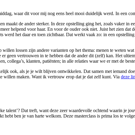
nmiddag, waar dit voor mij nog eens heel mooi duidelijk werd. In een c
aten maakt de ander sterker. In deze opstelling ging het, zoals vaker in 
 meer helpend voor haar. En voor de ouder ook niet. Juist het zien dat d
s werd het daar en toen zichtbaar. Dat werkt vaak zo: in een opstelling 
p willen lossen zijn andere varianten op het thema: menen te weten w
 er geen vertrouwen in te hebben dat de ander dit (zelf) kan. Het ultie
, collega’s, klanten, patiënten; in alle relaties waar we er met de beste
elijk ook, als je je wilt blijven ontwikkelen. Dat samen met iemand d
te willen maken. Want ik vertrouw erop dat je dat zelf kunt. Via
deze li
e talent’? Dat treft, want deze zeer waardevolle ochtend waarin je jo
kt hebt ben je van harte welkom. Deze masterclass is prima los te volg