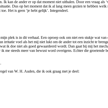
oen. Ik kan de ander er op dat moment niet uithalen. Door een vraag als ‘
e situatie. Dus op het moment dat ik al lang meen gezien te hebben wel
 toe. Het is geen ‘je hebt gelijk’. Integendeel.
ijn plek is in dit verhaal. Een oproep ook om niet een stukje wat van de
rritatie voel als het mij niet lukt om de ander tot een inzicht te brenge
ls wat ik doe niet als goed gewaardeerd wordt. Dan gaat bij mij het me
 ik me steeds meer van bewust word overigens. Echter die groeiende be
.
regel van W. H. Auden, die ik ook graag met je deel: