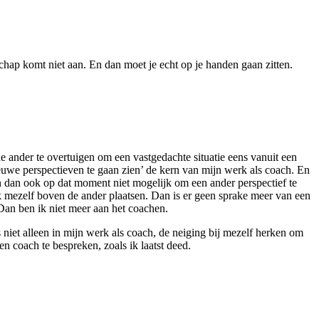
schap komt niet aan. En dan moet je echt op je handen gaan zitten.
de ander te overtuigen om een vastgedachte situatie eens vanuit een
nieuwe perspectieven te gaan zien’ de kern van mijn werk als coach. En
n dan ook op dat moment niet mogelijk om een ander perspectief te
 ik mezelf boven de ander plaatsen. Dan is er geen sprake meer van een
Dan ben ik niet meer aan het coachen.
us niet alleen in mijn werk als coach, de neiging bij mezelf herken om
gen coach te bespreken, zoals ik laatst deed.