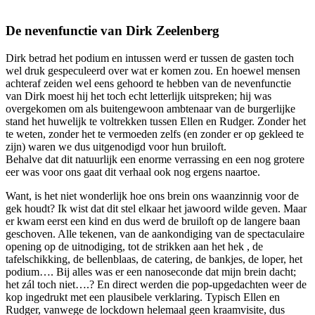
De nevenfunctie van Dirk Zeelenberg
Dirk betrad het podium en intussen werd er tussen de gasten toch
wel druk gespeculeerd over wat er komen zou. En hoewel mensen
achteraf zeiden wel eens gehoord te hebben van de nevenfunctie
van Dirk moest hij het toch echt letterlijk uitspreken; hij was
overgekomen om als buitengewoon ambtenaar van de burgerlijke
stand het huwelijk te voltrekken tussen Ellen en Rudger. Zonder het
te weten, zonder het te vermoeden zelfs (en zonder er op gekleed te
zijn) waren we dus uitgenodigd voor hun bruiloft.
Behalve dat dit natuurlijk een enorme verrassing en een nog grotere
eer was voor ons gaat dit verhaal ook nog ergens naartoe.
Want, is het niet wonderlijk hoe ons brein ons waanzinnig voor de
gek houdt? Ik wist dat dit stel elkaar het jawoord wilde geven. Maar
er kwam eerst een kind en dus werd de bruiloft op de langere baan
geschoven. Alle tekenen, van de aankondiging van de spectaculaire
opening op de uitnodiging, tot de strikken aan het hek , de
tafelschikking, de bellenblaas, de catering, de bankjes, de loper, het
podium…. Bij alles was er een nanoseconde dat mijn brein dacht;
het zál toch niet….? En direct werden die pop-upgedachten weer de
kop ingedrukt met een plausibele verklaring. Typisch Ellen en
Rudger, vanwege de lockdown helemaal geen kraamvisite, dus