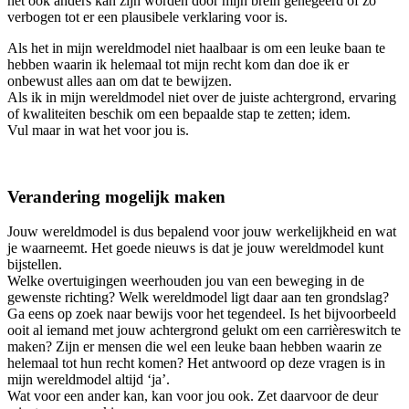
het ook anders kan zijn worden door mijn brein genegeerd of zo
verbogen tot er een plausibele verklaring voor is.
Als het in mijn wereldmodel niet haalbaar is om een leuke baan te
hebben waarin ik helemaal tot mijn recht kom dan doe ik er
onbewust alles aan om dat te bewijzen.
Als ik in mijn wereldmodel niet over de juiste achtergrond, ervaring
of kwaliteiten beschik om een bepaalde stap te zetten; idem.
Vul maar in wat het voor jou is.
Verandering mogelijk maken
Jouw wereldmodel is dus bepalend voor jouw werkelijkheid en wat
je waarneemt. Het goede nieuws is dat je jouw wereldmodel kunt
bijstellen.
Welke overtuigingen weerhouden jou van een beweging in de
gewenste richting? Welk wereldmodel ligt daar aan ten grondslag?
Ga eens op zoek naar bewijs voor het tegendeel. Is het bijvoorbeeld
ooit al iemand met jouw achtergrond gelukt om een carrièreswitch te
maken? Zijn er mensen die wel een leuke baan hebben waarin ze
helemaal tot hun recht komen? Het antwoord op deze vragen is in
mijn wereldmodel altijd ‘ja’.
Wat voor een ander kan, kan voor jou ook. Zet daarvoor de deur