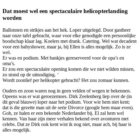
Dat moest wel een spectaculaire helicopterlanding
worden
Ballonnen en strikjes aan het hek. Loper uitgelegd. Door gastheer
naar onze tafel gebracht, waar voor elke genodigde een persoonlijke
boodschap klaar lag. Koelers met drank. Catering. Wel wat decadent
voor een babyshower, maar ja, bij Ellen is alles mogelijk. Zo is ze
wel.
Er was en podium. Met bankjes gereserveerd voor de opa’s en
oma’s.
Er zou een spectaculaire opening komen die we niet wilden missen,
zo stond op de uitnodiging. ‘
Wordt zoonlief per helikopter gebracht? Het zou zomaar kunnen.
Ouders en zoon waren nog in geen velden of wegen te bekennen.
Opeens was er wat geroezemoes. Dirk Zeelenberg liep over de (in
dit geval blauwe) loper naar het podium. Voor wie hem niet kent;
dat is die gezette man uit de serie Divorce (google hem maar even).
Goh, ze halen er een bekende Nederlander bij. El zal hem wel
kennen. Van haar zijn meer verhalen bekend over avonturen met
celebs. Dat ze Dirk ook kent wist ik nog niet, maar ach, bij haar is
alles mogelijk.