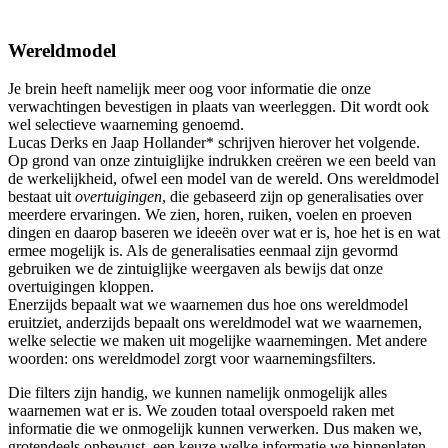
Wereldmodel
Je brein heeft namelijk meer oog voor informatie die onze
verwachtingen bevestigen in plaats van weerleggen. Dit wordt ook
wel selectieve waarneming genoemd.
Lucas Derks en Jaap Hollander* schrijven hierover het volgende.
Op grond van onze zintuiglijke indrukken creëren we een beeld van
de werkelijkheid, ofwel een model van de wereld. Ons wereldmodel
bestaat uit
overtuigingen
, die gebaseerd zijn op generalisaties over
meerdere ervaringen. We zien, horen, ruiken, voelen en proeven
dingen en daarop baseren we ideeën over wat er is, hoe het is en wat
ermee mogelijk is. Als de generalisaties eenmaal zijn gevormd
gebruiken we de zintuiglijke weergaven als bewijs dat onze
overtuigingen kloppen.
Enerzijds bepaalt wat we waarnemen dus hoe ons wereldmodel
eruitziet, anderzijds bepaalt ons wereldmodel wat we waarnemen,
welke selectie we maken uit mogelijke waarnemingen. Met andere
woorden: ons wereldmodel zorgt voor waarnemingsfilters.
Die filters zijn handig, we kunnen namelijk onmogelijk alles
waarnemen wat er is. We zouden totaal overspoeld raken met
informatie die we onmogelijk kunnen verwerken. Dus maken we,
grotendeels onbewust, een keuze welke informatie we binnenlaten.