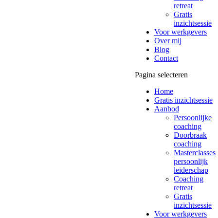
retreat
Gratis
inzichtsessie
Voor werkgevers
Over mij
Blog
Contact
Pagina selecteren
Home
Gratis inzichtsessie
Aanbod
Persoonlijke
coaching
Doorbraak
coaching
Masterclasses
persoonlijk
leiderschap
Coaching
retreat
Gratis
inzichtsessie
Voor werkgevers