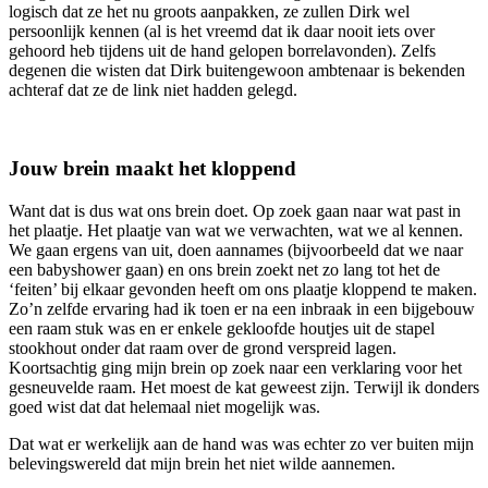
logisch dat ze het nu groots aanpakken, ze zullen Dirk wel
persoonlijk kennen (al is het vreemd dat ik daar nooit iets over
gehoord heb tijdens uit de hand gelopen borrelavonden). Zelfs
degenen die wisten dat Dirk buitengewoon ambtenaar is bekenden
achteraf dat ze de link niet hadden gelegd.
Jouw brein maakt het kloppend
Want dat is dus wat ons brein doet. Op zoek gaan naar wat past in
het plaatje. Het plaatje van wat we verwachten, wat we al kennen.
We gaan ergens van uit, doen aannames (bijvoorbeeld dat we naar
een babyshower gaan) en ons brein zoekt net zo lang tot het de
‘feiten’ bij elkaar gevonden heeft om ons plaatje kloppend te maken.
Zo’n zelfde ervaring had ik toen er na een inbraak in een bijgebouw
een raam stuk was en er enkele gekloofde houtjes uit de stapel
stookhout onder dat raam over de grond verspreid lagen.
Koortsachtig ging mijn brein op zoek naar een verklaring voor het
gesneuvelde raam. Het moest de kat geweest zijn. Terwijl ik donders
goed wist dat dat helemaal niet mogelijk was.
Dat wat er werkelijk aan de hand was was echter zo ver buiten mijn
belevingswereld dat mijn brein het niet wilde aannemen.