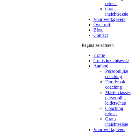
retreat
Gratis
inzichtsessie
Voor werkgevers
Over mij
Blog
Contact
Pagina selecteren
Home
Gratis inzichtsessie
Aanbod
Persoonlijke
coaching
Doorbraak
coaching
Masterclasses
persoonlijk
leiderschap
Coaching
retreat
Gratis
inzichtsessie
Voor werkgevers