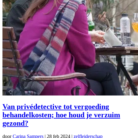
Van privédetective tot vergoeding
behandelkosten; hoe houd je verzuim
gezond?
door
Carina Sampers
|
28 feb 2024
|
zelfleiderschap