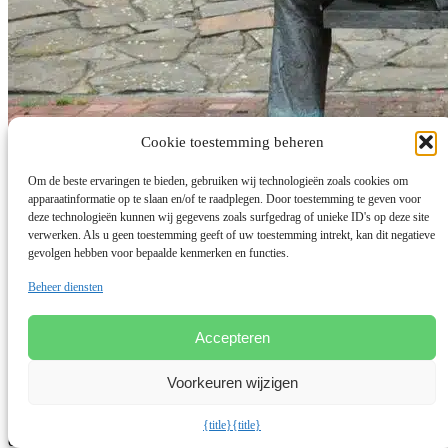
Cookie toestemming beheren
Om de beste ervaringen te bieden, gebruiken wij technologieën zoals cookies om
apparaatinformatie op te slaan en/of te raadplegen. Door toestemming te geven voor
deze technologieën kunnen wij gegevens zoals surfgedrag of unieke ID's op deze site
Gun jezelf wat voorwerk
verwerken. Als u geen toestemming geeft of uw toestemming intrekt, kan dit negatieve
gevolgen hebben voor bepaalde kenmerken en functies.
door
Carina Sampers
|
21 jun 2023
|
zelfleiderschap
Beheer diensten
Een keukenbedrijf levert keukens. Een coach levert coaching. ‘Ik
ben op zoek naar een keukenbedrijf dat mij kan helpen met mijn
Accepteren
nieuwe keuken. Graag een offerte’. Waarschijnlijk vraag je niet op
deze manier een offerte aan als je op zoek bent naar een nieuwe
Voorkeuren wijzigen
keuken. Wist je dat veel mensen die een coach zoeken dat wel op
deze manier doen? Verspilde energie. Gun jezelf wat voorwerk
zodat je de coach vindt die levert wat jij nodig hebt. Lees hier hoe je
{title}
{title}
dat aanpakt (en hoe niet).