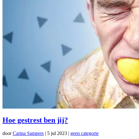
Hoe gestrest ben jij?
door
Carina Sampers
|
5 jul 2023
|
geen categorie