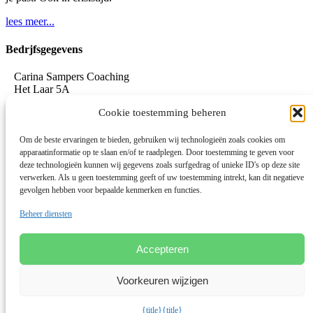
lees meer...
Bedrjfsgegevens
Carina Sampers Coaching
Het Laar 5A
5735 RC Aarle-Rixtel
Cookie toestemming beheren
06-155 32 342
mail@carinasampers.nl
www.carinasampers.nl
Om de beste ervaringen te bieden, gebruiken wij technologieën zoals cookies om
apparaatinformatie op te slaan en/of te raadplegen. Door toestemming te geven voor
BTW-id: NL001833928B47
deze technologieën kunnen wij gegevens zoals surfgedrag of unieke ID's op deze site
verwerken. Als u geen toestemming geeft of uw toestemming intrekt, kan dit negatieve
KvK: 72690895
gevolgen hebben voor bepaalde kenmerken en functies.
Algemene voorwaarden
Beheer diensten
Privacystatement
Privacybeleid OEEC
Cookies
Accepteren
Disclaimer
Voorkeuren wijzigen
Linkedin
© 2026 Deze website draait op het websitesysteem
Bloom
{title}
{title}