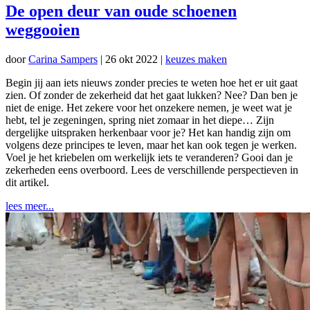
De open deur van oude schoenen
weggooien
door
Carina Sampers
|
26 okt 2022
|
keuzes maken
Begin jij aan iets nieuws zonder precies te weten hoe het er uit gaat
zien. Of zonder de zekerheid dat het gaat lukken? Nee? Dan ben je
niet de enige. Het zekere voor het onzekere nemen, je weet wat je
hebt, tel je zegeningen, spring niet zomaar in het diepe… Zijn
dergelijke uitspraken herkenbaar voor je? Het kan handig zijn om
volgens deze principes te leven, maar het kan ook tegen je werken.
Voel je het kriebelen om werkelijk iets te veranderen? Gooi dan je
zekerheden eens overboord. Lees de verschillende perspectieven in
dit artikel.
lees meer...