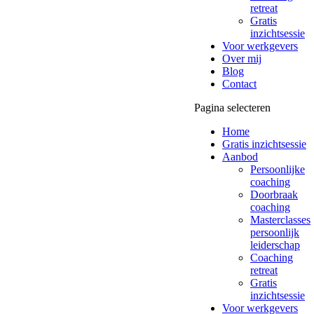
retreat
Gratis
inzichtsessie
Voor werkgevers
Over mij
Blog
Contact
Pagina selecteren
Home
Gratis inzichtsessie
Aanbod
Persoonlijke
coaching
Doorbraak
coaching
Masterclasses
persoonlijk
leiderschap
Coaching
retreat
Gratis
inzichtsessie
Voor werkgevers