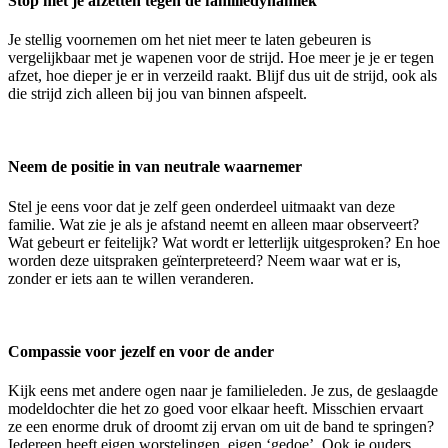
Stop met je afzetten tegen de familiedynamiek
Je stellig voornemen om het niet meer te laten gebeuren is
vergelijkbaar met je wapenen voor de strijd. Hoe meer je je er tegen
afzet, hoe dieper je er in verzeild raakt. Blijf dus uit de strijd, ook als
die strijd zich alleen bij jou van binnen afspeelt.
Neem de positie in van neutrale waarnemer
Stel je eens voor dat je zelf geen onderdeel uitmaakt van deze
familie. Wat zie je als je afstand neemt en alleen maar observeert?
Wat gebeurt er feitelijk? Wat wordt er letterlijk uitgesproken? En hoe
worden deze uitspraken geïnterpreteerd? Neem waar wat er is,
zonder er iets aan te willen veranderen.
Compassie voor jezelf en voor de ander
Kijk eens met andere ogen naar je familieleden. Je zus, de geslaagde
modeldochter die het zo goed voor elkaar heeft. Misschien ervaart
ze een enorme druk of droomt zij ervan om uit de band te springen?
Iedereen heeft eigen worstelingen, eigen ‘gedoe’. Ook je ouders.