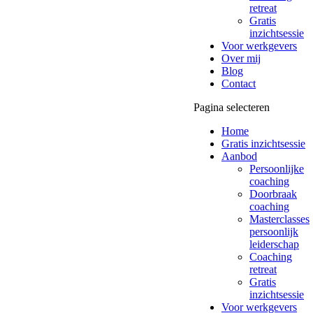
retreat
Gratis
inzichtsessie
Voor werkgevers
Over mij
Blog
Contact
Pagina selecteren
Home
Gratis inzichtsessie
Aanbod
Persoonlijke
coaching
Doorbraak
coaching
Masterclasses
persoonlijk
leiderschap
Coaching
retreat
Gratis
inzichtsessie
Voor werkgevers