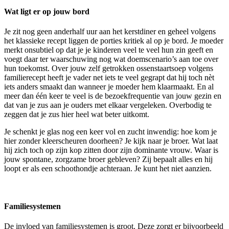
Wat ligt er op jouw bord
Je zit nog geen anderhalf uur aan het kerstdiner en geheel volgens
het klassieke recept liggen de porties kritiek al op je bord. Je moeder
merkt onsubtiel op dat je je kinderen veel te veel hun zin geeft en
voegt daar ter waarschuwing nog wat doemscenario’s aan toe over
hun toekomst. Over jouw zelf getrokken ossenstaartsoep volgens
familierecept heeft je vader net iets te veel gegrapt dat hij toch nèt
iets anders smaakt dan wanneer je moeder hem klaarmaakt. En al
meer dan één keer te veel is de bezoekfrequentie van jouw gezin en
dat van je zus aan je ouders met elkaar vergeleken. Overbodig te
zeggen dat je zus hier heel wat beter uitkomt.
Je schenkt je glas nog een keer vol en zucht inwendig: hoe kom je
hier zonder kleerscheuren doorheen? Je kijk naar je broer. Wat laat
hij zich toch op zijn kop zitten door zijn dominante vrouw. Waar is
jouw spontane, zorgzame broer gebleven? Zij bepaalt alles en hij
loopt er als een schoothondje achteraan. Je kunt het niet aanzien.
Familiesystemen
De invloed van familiesystemen is groot. Deze zorgt er bijvoorbeeld