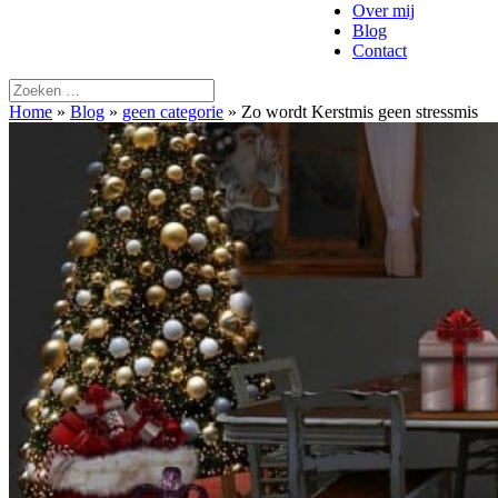
Over mij
Blog
Contact
Home
»
Blog
»
geen categorie
»
Zo wordt Kerstmis geen stressmis