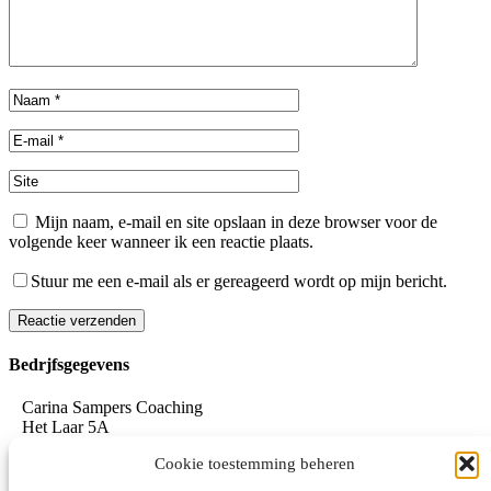
Mijn naam, e-mail en site opslaan in deze browser voor de
volgende keer wanneer ik een reactie plaats.
Stuur me een e-mail als er gereageerd wordt op mijn bericht.
Reactie verzenden
Alternative:
Bedrjfsgegevens
Carina Sampers Coaching
Het Laar 5A
5735 RC Aarle-Rixtel
Cookie toestemming beheren
06-155 32 342
mail@carinasampers.nl