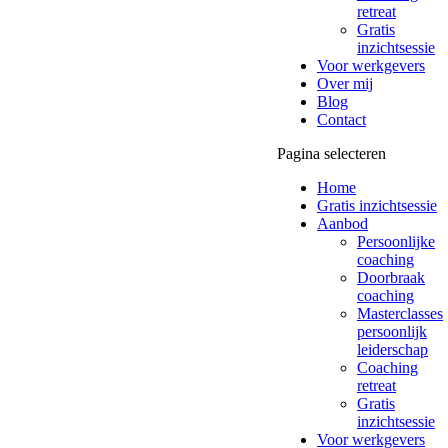
retreat
Gratis
inzichtsessie
Voor werkgevers
Over mij
Blog
Contact
Pagina selecteren
Home
Gratis inzichtsessie
Aanbod
Persoonlijke
coaching
Doorbraak
coaching
Masterclasses
persoonlijk
leiderschap
Coaching
retreat
Gratis
inzichtsessie
Voor werkgevers