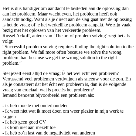
Het is dus handiger om aandacht te besteden aan de oplossing dan
aan het probleem. Maar wacht even, het probleem heeft ook
aandacht nodig. Want als je direct aan de slag gaat met de oplossing
is het de vraag of je het werkelijke probleem aanpakt. We zijn vaak
bezig met het oplossen van het verkeerde probleem.
Russel Ackoff, auteur van ‘The art of problem solving’ zegt het als
volgt:
“Successful problem solving requires finding the right solution to the
right problem. We fail more often because we solve the wrong
problem than because we get the wrong solution to the right
problem.”
Stel jezelf eerst altijd de vraag: Ís het wel echt een probleem?
Verrassend veel problemen verdwijnen als sneeuw voor de zon. En
als je constateert dat het écht een probleem is, dan is de volgende
vraag van cruciaal: wat is preciés het probleem?
Iemand benoemt bijvoorbeeld een probleem als:
- ik heb moeite met onderhandelen
- ik weet niet wat ik moet doen om weer plezier in mijn werk te
krijgen
- ik heb geen goed CV
- ik kom niet aan mezelf toe
- ik heb zo’n last van de negativiteit van anderen