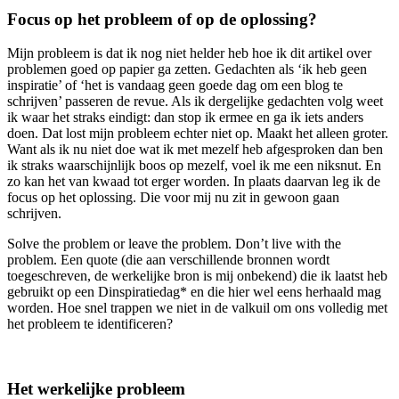
Focus op het probleem of op de oplossing?
Mijn probleem is dat ik nog niet helder heb hoe ik dit artikel over
problemen goed op papier ga zetten. Gedachten als ‘ik heb geen
inspiratie’ of ‘het is vandaag geen goede dag om een blog te
schrijven’ passeren de revue. Als ik dergelijke gedachten volg weet
ik waar het straks eindigt: dan stop ik ermee en ga ik iets anders
doen. Dat lost mijn probleem echter niet op. Maakt het alleen groter.
Want als ik nu niet doe wat ik met mezelf heb afgesproken dan ben
ik straks waarschijnlijk boos op mezelf, voel ik me een niksnut. En
zo kan het van kwaad tot erger worden. In plaats daarvan leg ik de
focus op het oplossing. Die voor mij nu zit in gewoon gaan
schrijven.
Solve the problem or leave the problem. Don’t live with the
problem. Een quote (die aan verschillende bronnen wordt
toegeschreven, de werkelijke bron is mij onbekend) die ik laatst heb
gebruikt op een Dinspiratiedag* en die hier wel eens herhaald mag
worden. Hoe snel trappen we niet in de valkuil om ons volledig met
het probleem te identificeren?
Het werkelijke probleem